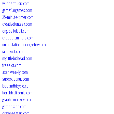
wundermusic.com
gamefungames.com
25-minute-timer.com
creativefuntask.com
engrsaifulsaif.com
cheapbtcminers.com
unionstationtogeorgetown.com
iamayudoc.com
mylittlebighead.com
freealot.com
asahiweekly.com
supercleanut.com
bedandbicycle.com
heraldcalifornia.com
graphicmonkeys.com
gamepixies.com
drawneastart.com