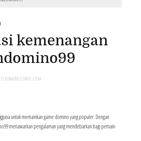
R
asi kemenangan
ndomino99
ITCOINVIDEOSPRO.COM
ngguna untuk memainkan game domino yang populer. Dengan
ino99 menawarkan pengalaman yang mendebarkan bagi pemain