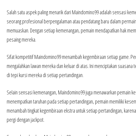
Salah satu aspek paling menarik dari Maindomino99 adalah sensasi ke
seorang profesional berpengalaman atau pendatang baru dalam permaina
memuaskan. Dengan setiap kemenangan, pemain mendapatkan hak memb
pesaing mereka.
Sifat kompetitif Maindomino99 menambah kegembiraan setiap game. Pem
mengalahkan lawan mereka dan keluar di atas. Ini menciptakan suasan
di tepi kursi mereka di setiap pertandingan.
Selain sensasi kemenangan, Maindomino99 juga menawarkan pemain k
menempatkan taruhan pada setiap pertandingan, pemain memiliki kesempat
menambah tingkat kegembiraan ekstra untuk setiap pertandingan, karen
pergi dengan jackpot.