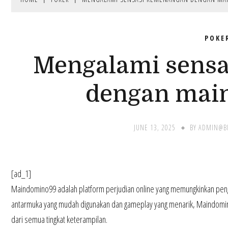
POKE
Mengalami sens
dengan mai
JUNE 13, 2025
BY
ADMIN@B
[ad_1]
Maindomino99 adalah platform perjudian online yang memungkinkan pe
antarmuka yang mudah digunakan dan gameplay yang menarik, Maindom
dari semua tingkat keterampilan.