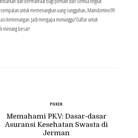
barkan dan bermanfaat bagi pemain dari semua tingkat
n kesempatan untuk memenangkan uang sungguhan, Maindomino99
sasi kemenangan. Jadi mengapa menunggu? Daftar untuk
uk menang besar!
POKER
Memahami PKV: Dasar-dasar
Asuransi Kesehatan Swasta di
Jerman