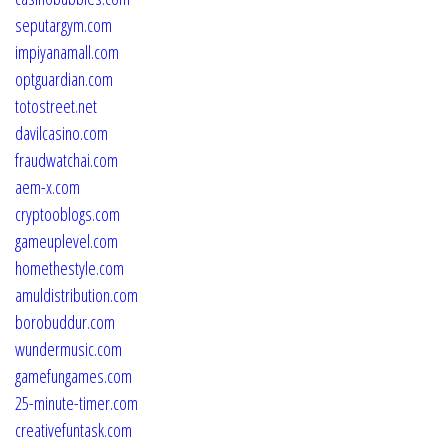
seputargym.com
impiyanamall.com
optguardian.com
totostreet.net
davilcasino.com
fraudwatchai.com
aem-x.com
cryptooblogs.com
gameuplevel.com
homethestyle.com
amuldistribution.com
borobuddur.com
wundermusic.com
gamefungames.com
25-minute-timer.com
creativefuntask.com