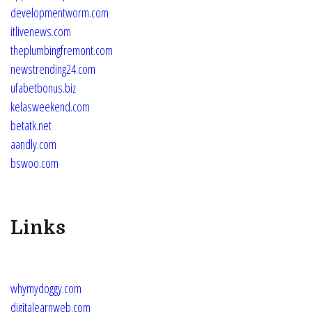
developmentworm.com
itlivenews.com
theplumbingfremont.com
newstrending24.com
ufabetbonus.biz
kelasweekend.com
betatk.net
aandly.com
bswoo.com
Links
whymydoggy.com
digitalearnweb.com