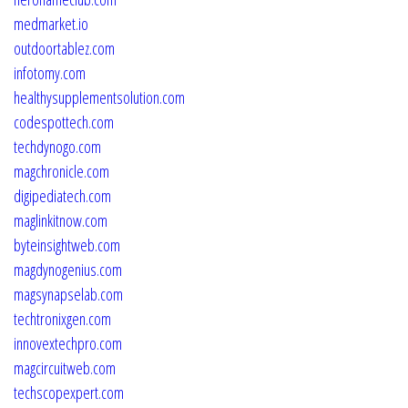
medmarket.io
outdoortablez.com
infotomy.com
healthysupplementsolution.com
codespottech.com
techdynogo.com
magchronicle.com
digipediatech.com
maglinkitnow.com
byteinsightweb.com
magdynogenius.com
magsynapselab.com
techtronixgen.com
innovextechpro.com
magcircuitweb.com
techscopexpert.com