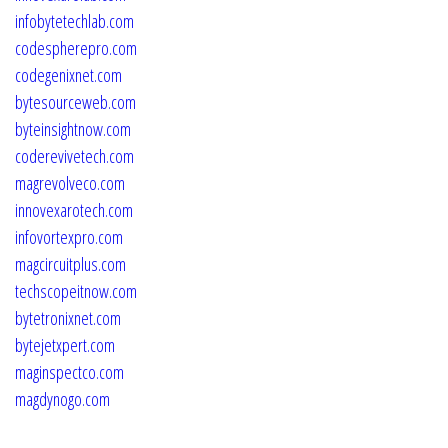
infobytetechlab.com
codespherepro.com
codegenixnet.com
bytesourceweb.com
byteinsightnow.com
coderevivetech.com
magrevolveco.com
innovexarotech.com
infovortexpro.com
magcircuitplus.com
techscopeitnow.com
bytetronixnet.com
bytejetxpert.com
maginspectco.com
magdynogo.com