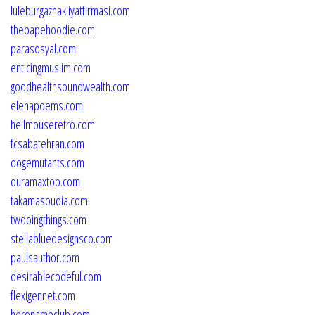
luleburgaznakliyatfirmasi.com
thebapehoodie.com
parasosyal.com
enticingmuslim.com
goodhealthsoundwealth.com
elenapoems.com
hellmouseretro.com
fcsabatehran.com
dogemutants.com
duramaxtop.com
takamasoudia.com
twdoingthings.com
stellabluedesignsco.com
paulsauthor.com
desirablecodeful.com
flexigennet.com
heronameclub.com