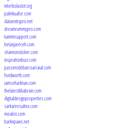
interbolaslot.org
palmkuafor.com
dataentrypro.net
dreamrummypro.com
kaiminsupport.com
belanjareceh.com
shannonsticker.com
insprationbuzz.com
passeiodebarcoarraial.com
fondworth.com
iamseharkhan.com
thelatestkhabrain.com
digitaldesignproperties.com
sarkariresultex.com
mealizo.com
barknpaws.net