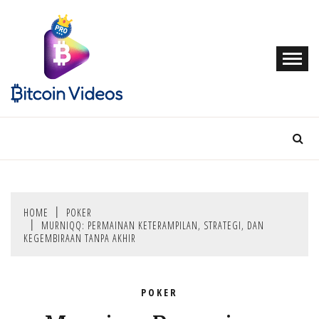
Skip
to
content
Jelajahi kumpulan daftar situs PKV Games terbaik dan terpercaya di
KUMPULAN DAFTAR
Indonesia yang menawarkan berbagai permainan menarik dengan
keamanan terjamin dan bonus melimpah.
SITUS PKV GAMES
TERBAIK DAN
TERPERCAYA DI
HOME
POKER
INDONESIA
MURNIQQ: PERMAINAN KETERAMPILAN, STRATEGI, DAN
KEGEMBIRAAN TANPA AKHIR
POKER