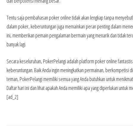
dan berpotensi menang besar.
Tentu saja pembahasan poker online tidak akan lengkap tanpa menyebut
dalam poker, keberuntungan juga memainkan peran penting dalam mene
ini, memberikan pemain pengalaman bermain yang menarik dan tidak te
banyak lagi.
Secara keseluruhan, PokerPelangi adalah platform poker online fantas
keberuntungan. Baik Anda ingin meningkatkan permainan, berkompetisi d
teman, PokerPelangi memiliki semua yang Anda butuhkan untuk menikmat
Daftar hari ini dan lihat apakah Anda memiliki apa yang diperlukan untuk m
[ad_2]