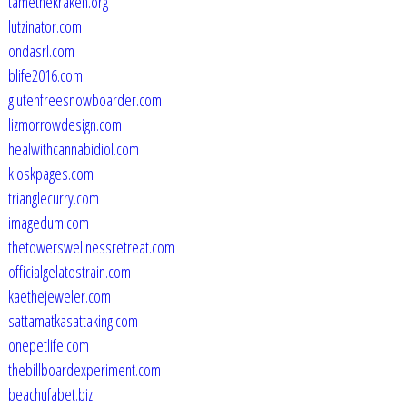
tamethekraken.org
lutzinator.com
ondasrl.com
blife2016.com
glutenfreesnowboarder.com
lizmorrowdesign.com
healwithcannabidiol.com
kioskpages.com
trianglecurry.com
imagedum.com
thetowerswellnessretreat.com
officialgelatostrain.com
kaethejeweler.com
sattamatkasattaking.com
onepetlife.com
thebillboardexperiment.com
beachufabet.biz