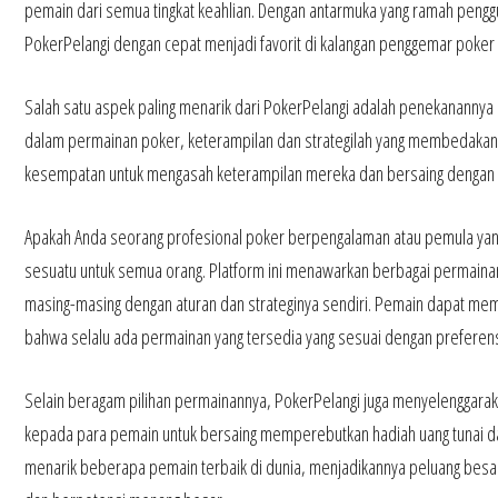
pemain dari semua tingkat keahlian. Dengan antarmuka yang ramah peng
PokerPelangi dengan cepat menjadi favorit di kalangan penggemar poker d
Salah satu aspek paling menarik dari PokerPelangi adalah penekanannya
dalam permainan poker, keterampilan dan strategilah yang membedaka
kesempatan untuk mengasah keterampilan mereka dan bersaing dengan o
Apakah Anda seorang profesional poker berpengalaman atau pemula yang
sesuatu untuk semua orang. Platform ini menawarkan berbagai permain
masing-masing dengan aturan dan strateginya sendiri. Pemain dapat mem
bahwa selalu ada permainan yang tersedia yang sesuai dengan preferensi
Selain beragam pilihan permainannya, PokerPelangi juga menyelenggara
kepada para pemain untuk bersaing memperebutkan hadiah uang tunai da
menarik beberapa pemain terbaik di dunia, menjadikannya peluang besa