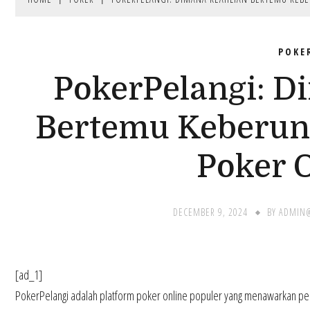
POKE
PokerPelangi: D
Bertemu Keberun
Poker 
DECEMBER 9, 2024
BY
ADMIN@
[ad_1]
PokerPelangi adalah platform poker online populer yang menawarkan p