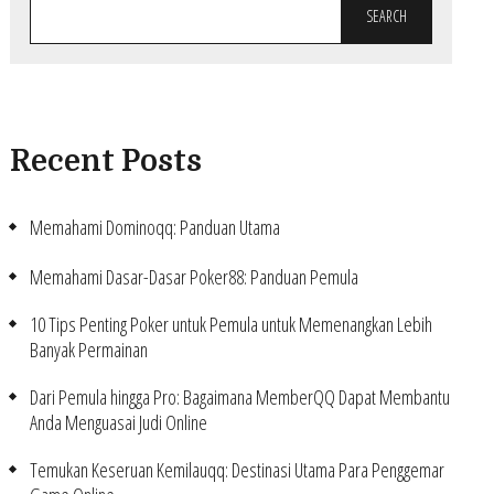
SEARCH
Recent Posts
Memahami Dominoqq: Panduan Utama
Memahami Dasar-Dasar Poker88: Panduan Pemula
10 Tips Penting Poker untuk Pemula untuk Memenangkan Lebih
Banyak Permainan
Dari Pemula hingga Pro: Bagaimana MemberQQ Dapat Membantu
Anda Menguasai Judi Online
Temukan Keseruan Kemilauqq: Destinasi Utama Para Penggemar