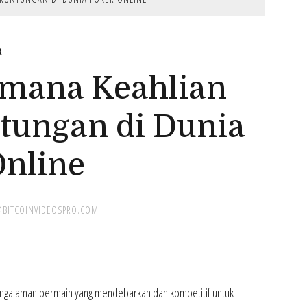
R
imana Keahlian
tungan di Dunia
Online
BITCOINVIDEOSPRO.COM
engalaman bermain yang mendebarkan dan kompetitif untuk