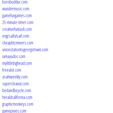
borobuddur.com
wundermusic.com
gamefungames.com
25-minute-timer.com
creativefuntask.com
engrsaifulsaif.com
cheapbtcminers.com
unionstationtogeorgetown.com
iamayudoc.com
mylittlebighead.com
freealot.com
asahiweekly.com
supercleanut.com
bedandbicycle.com
heraldcalifornia.com
graphicmonkeys.com
gamepixies.com