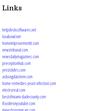
Links
helpdesksoftwares.net
lovabowl.net
homeimprovementit.com
newstribunal.com
newsdailymagazines.com
preceptionhub.com
yeezislides.com
aobongdatotem.com
home-remedies-yeast-infection.com
electroreal.com
bestofmiami-dadecounty.com
ifoodieonyoutube.com
mineshoppingcart.com