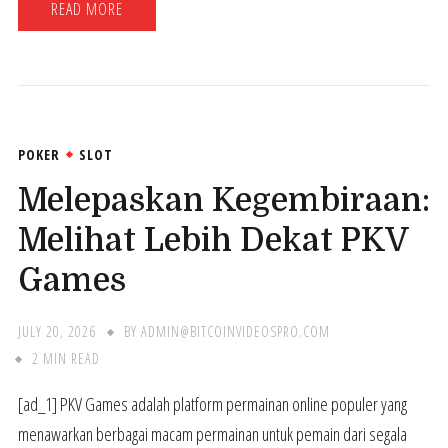
READ MORE
POKER
SLOT
Melepaskan Kegembiraan:
Melihat Lebih Dekat PKV
Games
JULY 20, 2026
BY
ADMIN@BITCOINVIDEOSPRO.COM
2 MIN READ
[ad_1] PKV Games adalah platform permainan online populer yang
menawarkan berbagai macam permainan untuk pemain dari segala