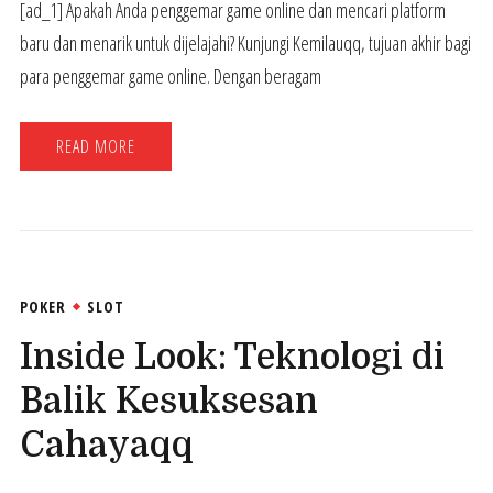
[ad_1] Apakah Anda penggemar game online dan mencari platform
baru dan menarik untuk dijelajahi? Kunjungi Kemilauqq, tujuan akhir bagi
para penggemar game online. Dengan beragam
READ MORE
POKER
SLOT
Inside Look: Teknologi di
Balik Kesuksesan
Cahayaqq