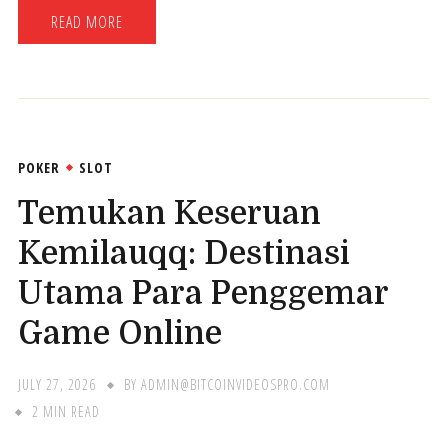
READ MORE
POKER
SLOT
Temukan Keseruan
Kemilauqq: Destinasi
Utama Para Penggemar
Game Online
JULY 27, 2026
BY
ADMIN@BITCOINVIDEOSPRO.COM
2 MIN READ