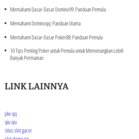
Memahami Dasar-Dasar Domino99: Panduan Pemula
Memahami Dominoqq: Panduan Utama
Memahami Dasar-Dasar Poker88: Panduan Pemula
10 Tips Penting Poker untuk Pemula untuk Memenangkan Lebih
Banyak Permainan
LINK LAINNYA
pkv qq
qiu qiu
situs slot gacor
slot demo pg