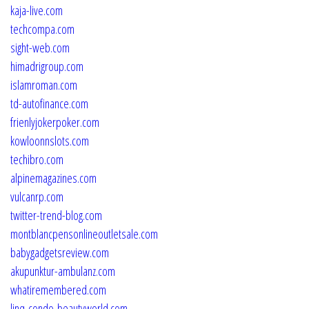
kaja-live.com
techcompa.com
sight-web.com
himadrigroup.com
islamroman.com
td-autofinance.com
frienlyjokerpoker.com
kowloonnslots.com
techibro.com
alpinemagazines.com
vulcanrp.com
twitter-trend-blog.com
montblancpensonlineoutletsale.com
babygadgetsreview.com
akupunktur-ambulanz.com
whatiremembered.com
linq-condo-beautyworld.com