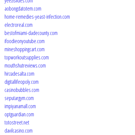
yeezislides.com
aobongdatotem.com
home-remedies-yeast-infection.com
electroreal.com
bestofmiami-dadecounty.com
ifoodieonyoutube.com
mineshoppingcart.com
topworkoutsupplies.com
mouthshutreviews.com
hirzadesalta.com
digitallifeopoly.com
casinobubbles.com
seputargym.com
impiyanamall.com
optguardian.com
totostreet.net
davilcasino.com