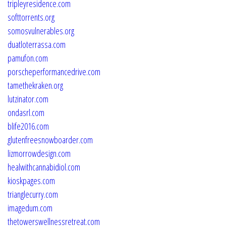
tripleyresidence.com
softtorrents.org
somosvulnerables.org
duatloterrassa.com
pamufon.com
porscheperformancedrive.com
tamethekraken.org
lutzinator.com
ondasrl.com
blife2016.com
glutenfreesnowboarder.com
lizmorrowdesign.com
healwithcannabidiol.com
kioskpages.com
trianglecurry.com
imagedum.com
thetowerswellnessretreat.com