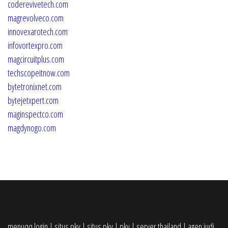
coderevivetech.com
magrevolveco.com
innovexarotech.com
infovortexpro.com
magcircuitplus.com
techscopeitnow.com
bytetronixnet.com
bytejetxpert.com
maginspectco.com
magdynogo.com
menuqq login
|
situs pkv
|
situs pkv
|
pkv
|
server thailand
|
agen judi