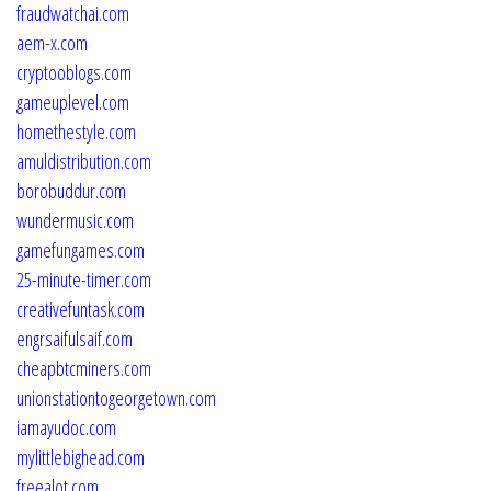
fraudwatchai.com
aem-x.com
cryptooblogs.com
gameuplevel.com
homethestyle.com
amuldistribution.com
borobuddur.com
wundermusic.com
gamefungames.com
25-minute-timer.com
creativefuntask.com
engrsaifulsaif.com
cheapbtcminers.com
unionstationtogeorgetown.com
iamayudoc.com
mylittlebighead.com
freealot.com