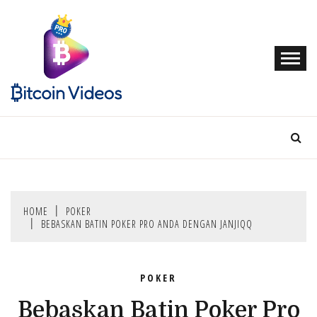
Skip
to
content
Jelajahi kumpulan daftar situs PKV Games terbaik dan terpercaya di
KUMPULAN DAFTAR
Indonesia yang menawarkan berbagai permainan menarik dengan
keamanan terjamin dan bonus melimpah.
SITUS PKV GAMES
TERBAIK DAN
TERPERCAYA DI
HOME
POKER
INDONESIA
BEBASKAN BATIN POKER PRO ANDA DENGAN JANJIQQ
POKER
Bebaskan Batin Poker Pro