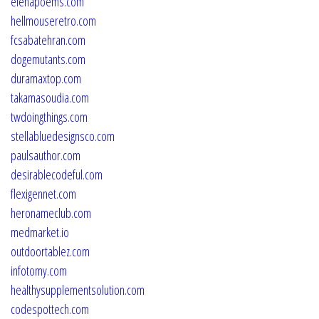
elenapoems.com
hellmouseretro.com
fcsabatehran.com
dogemutants.com
duramaxtop.com
takamasoudia.com
twdoingthings.com
stellabluedesignsco.com
paulsauthor.com
desirablecodeful.com
flexigennet.com
heronameclub.com
medmarket.io
outdoortablez.com
infotomy.com
healthysupplementsolution.com
codespottech.com