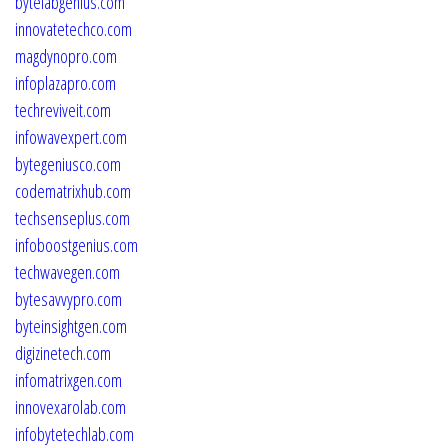
bytelabgenius.com
innovatetechco.com
magdynopro.com
infoplazapro.com
techreviveit.com
infowavexpert.com
bytegeniusco.com
codematrixhub.com
techsenseplus.com
infoboostgenius.com
techwavegen.com
bytesavvypro.com
byteinsightgen.com
digizinetech.com
infomatrixgen.com
innovexarolab.com
infobytetechlab.com