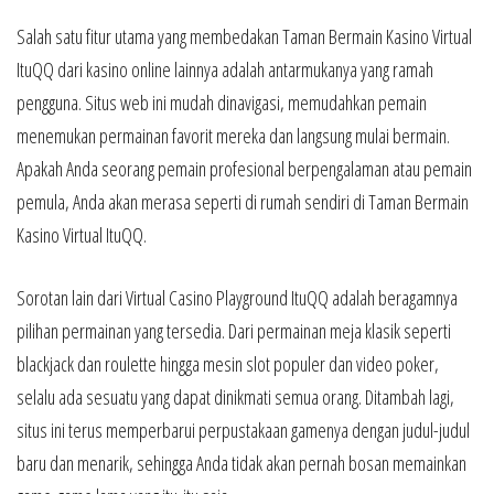
Salah satu fitur utama yang membedakan Taman Bermain Kasino Virtual
ItuQQ dari kasino online lainnya adalah antarmukanya yang ramah
pengguna. Situs web ini mudah dinavigasi, memudahkan pemain
menemukan permainan favorit mereka dan langsung mulai bermain.
Apakah Anda seorang pemain profesional berpengalaman atau pemain
pemula, Anda akan merasa seperti di rumah sendiri di Taman Bermain
Kasino Virtual ItuQQ.
Sorotan lain dari Virtual Casino Playground ItuQQ adalah beragamnya
pilihan permainan yang tersedia. Dari permainan meja klasik seperti
blackjack dan roulette hingga mesin slot populer dan video poker,
selalu ada sesuatu yang dapat dinikmati semua orang. Ditambah lagi,
situs ini terus memperbarui perpustakaan gamenya dengan judul-judul
baru dan menarik, sehingga Anda tidak akan pernah bosan memainkan