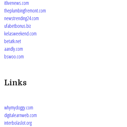
itlivenews.com
theplumbingfremont.com
newstrending24.com
ufabetbonus.biz
kelasweekend.com
betatk.net
aandly.com
bswoo.com
Links
whymydoggy.com
digitalearnweb.com
interbolaslot.org