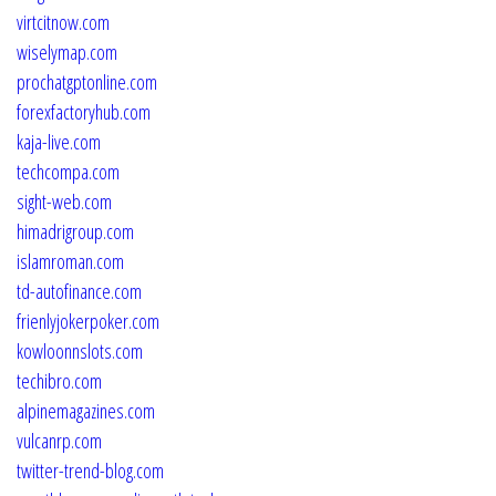
virtcitnow.com
wiselymap.com
prochatgptonline.com
forexfactoryhub.com
kaja-live.com
techcompa.com
sight-web.com
himadrigroup.com
islamroman.com
td-autofinance.com
frienlyjokerpoker.com
kowloonnslots.com
techibro.com
alpinemagazines.com
vulcanrp.com
twitter-trend-blog.com