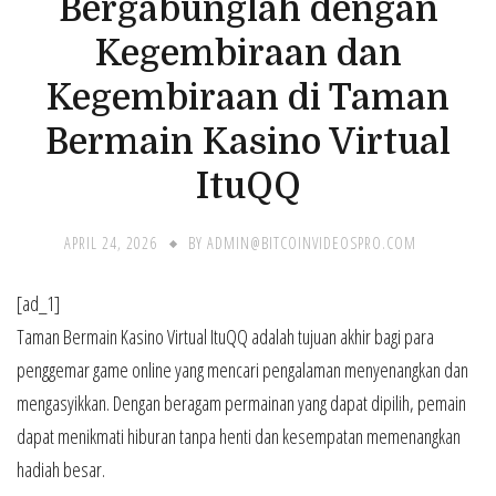
Bergabunglah dengan
Kegembiraan dan
Kegembiraan di Taman
Bermain Kasino Virtual
ItuQQ
APRIL 24, 2026
BY
ADMIN@BITCOINVIDEOSPRO.COM
[ad_1]
Taman Bermain Kasino Virtual ItuQQ adalah tujuan akhir bagi para
penggemar game online yang mencari pengalaman menyenangkan dan
mengasyikkan. Dengan beragam permainan yang dapat dipilih, pemain
dapat menikmati hiburan tanpa henti dan kesempatan memenangkan
hadiah besar.