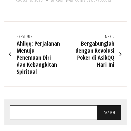
AUGUST 8, 2026
BY
ADMIN@BITCOINVIDEOSPRO.COM
Post
PREVIOUS:
NEXT:
Ahliqq: Perjalanan
Bergabunglah
navigation
Menuju
dengan Revolusi
Penemuan Diri
Poker di AsikQQ
dan Kebangkitan
Hari Ini
Spiritual
SEARCH