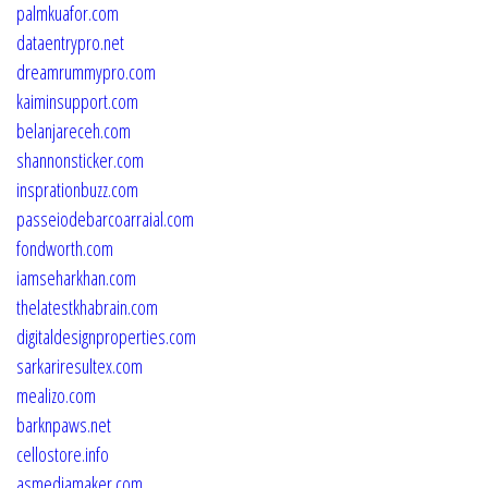
palmkuafor.com
dataentrypro.net
dreamrummypro.com
kaiminsupport.com
belanjareceh.com
shannonsticker.com
insprationbuzz.com
passeiodebarcoarraial.com
fondworth.com
iamseharkhan.com
thelatestkhabrain.com
digitaldesignproperties.com
sarkariresultex.com
mealizo.com
barknpaws.net
cellostore.info
asmediamaker.com