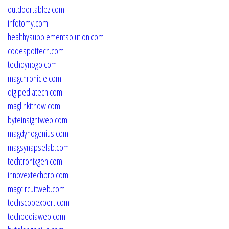
outdoortablez.com
infotomy.com
healthysupplementsolution.com
codespottech.com
techdynogo.com
magchronicle.com
digipediatech.com
maglinkitnow.com
byteinsightweb.com
magdynogenius.com
magsynapselab.com
techtronixgen.com
innovextechpro.com
magcircuitweb.com
techscopexpert.com
techpediaweb.com