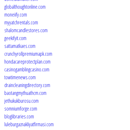
globalthoughtonline.com
moneiify.com
myyatchrentals.com
shalomcandlestores.com
geekifyit.com
sattamatkaes.com
crunchyrollpremiumapk.com
hondacareprotectplan.com
casinogamblingcasino.com
towtimenews.com
draincleaningdirectory.com
baotangmythuathcm.com
jethukukburosu.com
somniumforge.com
bloglibraries.com
luleburgaznakliyatfirmasi.com