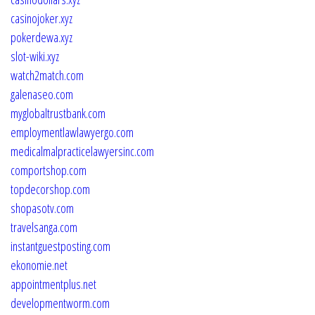
casinojoker.xyz
pokerdewa.xyz
slot-wiki.xyz
watch2match.com
galenaseo.com
myglobaltrustbank.com
employmentlawlawyergo.com
medicalmalpracticelawyersinc.com
comportshop.com
topdecorshop.com
shopasotv.com
travelsanga.com
instantguestposting.com
ekonomie.net
appointmentplus.net
developmentworm.com