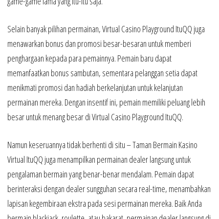
game-game lama yang itu-itu saja.
Selain banyak pilihan permainan, Virtual Casino Playground ItuQQ juga
menawarkan bonus dan promosi besar-besaran untuk memberi
penghargaan kepada para pemainnya. Pemain baru dapat
memanfaatkan bonus sambutan, sementara pelanggan setia dapat
menikmati promosi dan hadiah berkelanjutan untuk kelanjutan
permainan mereka. Dengan insentif ini, pemain memiliki peluang lebih
besar untuk menang besar di Virtual Casino Playground ItuQQ.
Namun keseruannya tidak berhenti di situ – Taman Bermain Kasino
Virtual ItuQQ juga menampilkan permainan dealer langsung untuk
pengalaman bermain yang benar-benar mendalam. Pemain dapat
berinteraksi dengan dealer sungguhan secara real-time, menambahkan
lapisan kegembiraan ekstra pada sesi permainan mereka. Baik Anda
bermain blackjack, roulette, atau bakarat, permainan dealer langsung di