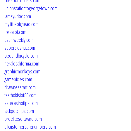
cheapbtcminers.com
unionstationtogeorgetown.com
iamayudoc.com
mylittlebighead.com
freealot.com
asahiweekly.com
supercleanut.com
bedandbicycle.com
heraldcalifornia.com
graphicmonkeys.com
gamepixies.com
drawneastart.com
fasthokislot88.com
safecasinotips.com
jackpotchips.com
proelitesoftware.com
allcustomercarenumbers.com