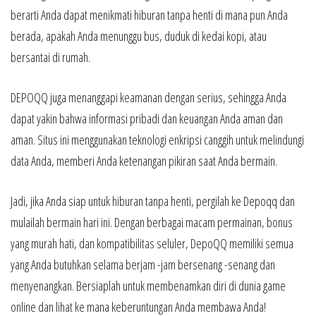
berarti Anda dapat menikmati hiburan tanpa henti di mana pun Anda
berada, apakah Anda menunggu bus, duduk di kedai kopi, atau
bersantai di rumah.
DEPOQQ juga menanggapi keamanan dengan serius, sehingga Anda
dapat yakin bahwa informasi pribadi dan keuangan Anda aman dan
aman. Situs ini menggunakan teknologi enkripsi canggih untuk melindungi
data Anda, memberi Anda ketenangan pikiran saat Anda bermain.
Jadi, jika Anda siap untuk hiburan tanpa henti, pergilah ke Depoqq dan
mulailah bermain hari ini. Dengan berbagai macam permainan, bonus
yang murah hati, dan kompatibilitas seluler, DepoQQ memiliki semua
yang Anda butuhkan selama berjam -jam bersenang -senang dan
menyenangkan. Bersiaplah untuk membenamkan diri di dunia game
online dan lihat ke mana keberuntungan Anda membawa Anda!