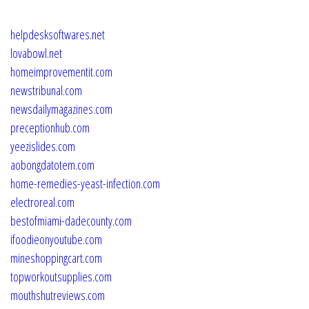
helpdesksoftwares.net
lovabowl.net
homeimprovementit.com
newstribunal.com
newsdailymagazines.com
preceptionhub.com
yeezislides.com
aobongdatotem.com
home-remedies-yeast-infection.com
electroreal.com
bestofmiami-dadecounty.com
ifoodieonyoutube.com
mineshoppingcart.com
topworkoutsupplies.com
mouthshutreviews.com