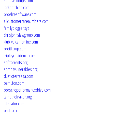
safecasinotips.com
jackpotchips.com
proelitesoftware.com
allcustomercarenumbers.com
familyblogger.xyz
chrisjohnslawgroup.com
klub-vulcan-online.com
breitkamp.com
tripleyresidence.com
softtorrents.org
somosvulnerables.org
duatloterrassa.com
pamufon.com
porscheperformancedrive.com
tamethekraken.org
lutzinator.com
ondasrl.com