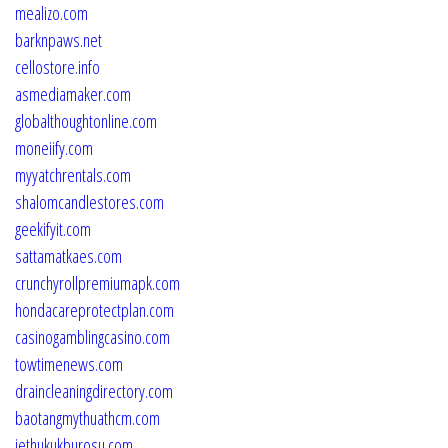
mealizo.com
barknpaws.net
cellostore.info
asmediamaker.com
globalthoughtonline.com
moneiify.com
myyatchrentals.com
shalomcandlestores.com
geekifyit.com
sattamatkaes.com
crunchyrollpremiumapk.com
hondacareprotectplan.com
casinogamblingcasino.com
towtimenews.com
draincleaningdirectory.com
baotangmythuathcm.com
jethukukburosu.com