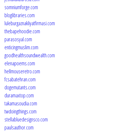
somniumforge.com
bloglibraries.com
luleburgaznakliyatfirmasi.com
thebapehoodie.com
parasosyal.com
enticingmuslim.com
goodhealthsoundwealth.com
elenapoems.com
hellmouseretro.com
fcsabatehran.com
dogemutants.com
duramaxtop.com
takamasoudia.com
twdoingthings.com
stellabluedesignsco.com
paulsauthor.com