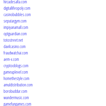
hirzadesalta.com
digitallifeopoly.com
casinobubbles.com
seputargym.com
impiyanamall.com
optguardian.com
totostreet.net
davilcasino.com
fraudwatchai.com
aem-x.com
cryptooblogs.com
gameuplevel.com
homethestyle.com
amuldistribution.com
borobuddur.com
wundermusic.com
gamefungames.com