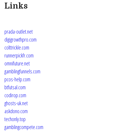
Links
prada-outlet.net
digigrowthpro.com
colttrickle.com
runnerpickfr.com
omnifuture.net
gamblingfunnels.com
pcos-help.com
btfutsal.com
codirop.com
ghosts-uk.net
askdono.com
techonly.top
gamblingcompete.com