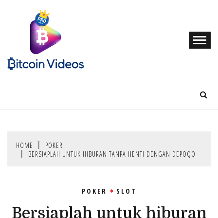
Skip
to
content
Jelajahi kumpulan daftar situs PKV Games terbaik dan terpercaya di
KUMPULAN DAFTAR
Indonesia yang menawarkan berbagai permainan menarik dengan
keamanan terjamin dan bonus melimpah.
SITUS PKV GAMES
TERBAIK DAN
TERPERCAYA DI
HOME
POKER
INDONESIA
BERSIAPLAH UNTUK HIBURAN TANPA HENTI DENGAN DEPOQQ
POKER
SLOT
Bersiaplah untuk hiburan