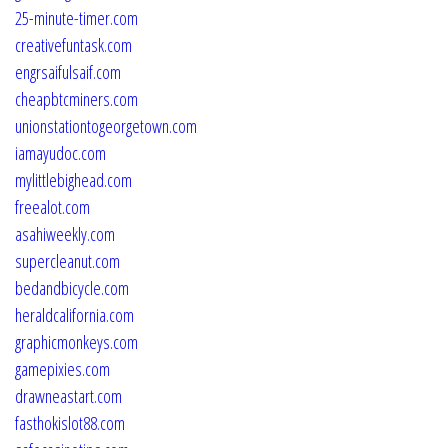
25-minute-timer.com
creativefuntask.com
engrsaifulsaif.com
cheapbtcminers.com
unionstationtogeorgetown.com
iamayudoc.com
mylittlebighead.com
freealot.com
asahiweekly.com
supercleanut.com
bedandbicycle.com
heraldcalifornia.com
graphicmonkeys.com
gamepixies.com
drawneastart.com
fasthokislot88.com