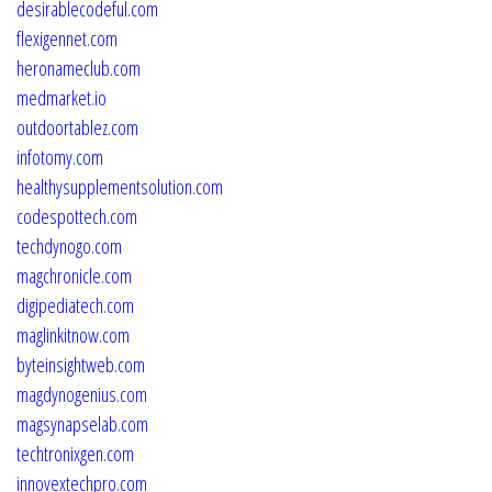
desirablecodeful.com
flexigennet.com
heronameclub.com
medmarket.io
outdoortablez.com
infotomy.com
healthysupplementsolution.com
codespottech.com
techdynogo.com
magchronicle.com
digipediatech.com
maglinkitnow.com
byteinsightweb.com
magdynogenius.com
magsynapselab.com
techtronixgen.com
innovextechpro.com