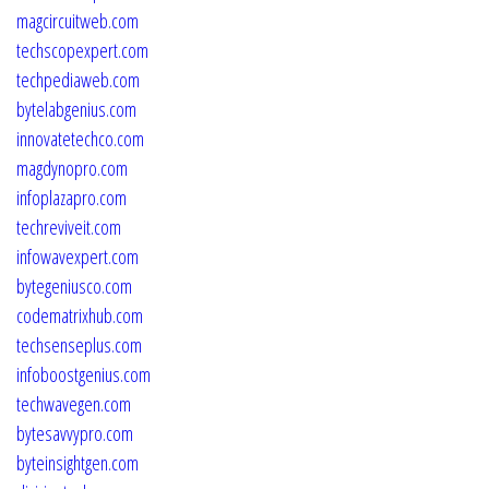
magcircuitweb.com
techscopexpert.com
techpediaweb.com
bytelabgenius.com
innovatetechco.com
magdynopro.com
infoplazapro.com
techreviveit.com
infowavexpert.com
bytegeniusco.com
codematrixhub.com
techsenseplus.com
infoboostgenius.com
techwavegen.com
bytesavvypro.com
byteinsightgen.com