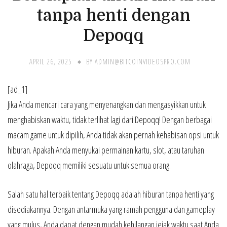
tanpa henti dengan
Depoqq
APRIL 26, 2025
BY
ADMIN@BITCOINVIDEOSPRO.COM
[ad_1]
Jika Anda mencari cara yang menyenangkan dan mengasyikkan untuk
menghabiskan waktu, tidak terlihat lagi dari Depoqq! Dengan berbagai
macam game untuk dipilih, Anda tidak akan pernah kehabisan opsi untuk
hiburan. Apakah Anda menyukai permainan kartu, slot, atau taruhan
olahraga, Depoqq memiliki sesuatu untuk semua orang.
Salah satu hal terbaik tentang Depoqq adalah hiburan tanpa henti yang
disediakannya. Dengan antarmuka yang ramah pengguna dan gameplay
yang mulus, Anda dapat dengan mudah kehilangan jejak waktu saat Anda