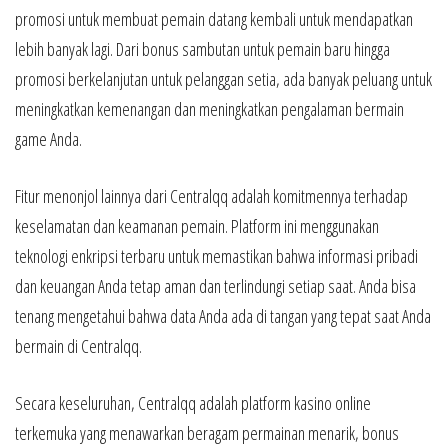
promosi untuk membuat pemain datang kembali untuk mendapatkan
lebih banyak lagi. Dari bonus sambutan untuk pemain baru hingga
promosi berkelanjutan untuk pelanggan setia, ada banyak peluang untuk
meningkatkan kemenangan dan meningkatkan pengalaman bermain
game Anda.
Fitur menonjol lainnya dari Centralqq adalah komitmennya terhadap
keselamatan dan keamanan pemain. Platform ini menggunakan
teknologi enkripsi terbaru untuk memastikan bahwa informasi pribadi
dan keuangan Anda tetap aman dan terlindungi setiap saat. Anda bisa
tenang mengetahui bahwa data Anda ada di tangan yang tepat saat Anda
bermain di Centralqq.
Secara keseluruhan, Centralqq adalah platform kasino online
terkemuka yang menawarkan beragam permainan menarik, bonus