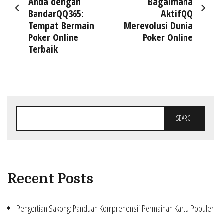
Anda dengan
Bagaimana
BandarQQ365:
AktifQQ
Tempat Bermain
Merevolusi Dunia
Poker Online
Poker Online
Terbaik
SEARCH
Recent Posts
Pengertian Sakong: Panduan Komprehensif Permainan Kartu Populer