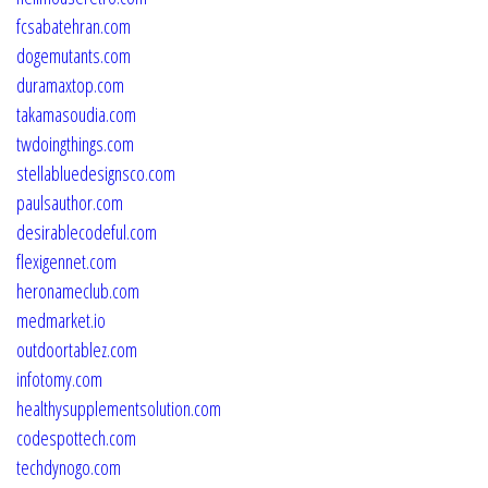
fcsabatehran.com
dogemutants.com
duramaxtop.com
takamasoudia.com
twdoingthings.com
stellabluedesignsco.com
paulsauthor.com
desirablecodeful.com
flexigennet.com
heronameclub.com
medmarket.io
outdoortablez.com
infotomy.com
healthysupplementsolution.com
codespottech.com
techdynogo.com