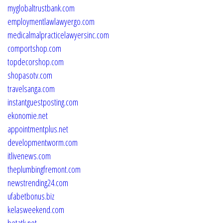
myglobaltrustbank.com
employmentlawlawyergo.com
medicalmalpracticelawyersinc.com
comportshop.com
topdecorshop.com
shopasotv.com
travelsanga.com
instantguestposting.com
ekonomie.net
appointmentplus.net
developmentworm.com
itlivenews.com
theplumbingfremont.com
newstrending24.com
ufabetbonus.biz
kelasweekend.com
betatk.net