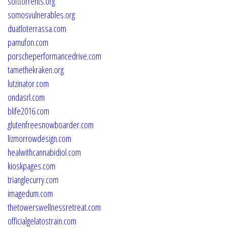
softtorrents.org
somosvulnerables.org
duatloterrassa.com
pamufon.com
porscheperformancedrive.com
tamethekraken.org
lutzinator.com
ondasrl.com
blife2016.com
glutenfreesnowboarder.com
lizmorrowdesign.com
healwithcannabidiol.com
kioskpages.com
trianglecurry.com
imagedum.com
thetowerswellnessretreat.com
officialgelatostrain.com