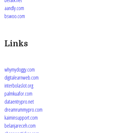
aandly.com
bswoo.com
Links
whymydoggy.com
digitalearnweb.com
interbolaslot.org
palmkuafor.com
dataentrypro.net
dreamrummypro.com
kaiminsupport.com
belanjareceh.com