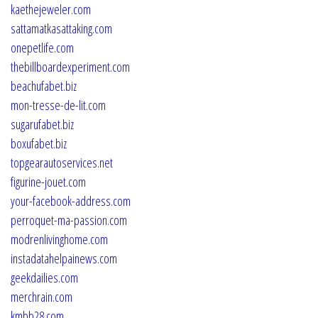
kaethejeweler.com
sattamatkasattaking.com
onepetlife.com
thebillboardexperiment.com
beachufabet.biz
mon-tresse-de-lit.com
sugarufabet.biz
boxufabet.biz
topgearautoservices.net
figurine-jouet.com
your-facebook-address.com
perroquet-ma-passion.com
modrenlivinghome.com
instadatahelpainews.com
geekdailies.com
merchrain.com
kmbb28.com