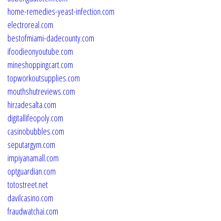
home-remedies-yeast-infection.com
electroreal.com
bestofmiami-dadecounty.com
ifoodieonyoutube.com
mineshoppingcart.com
topworkoutsupplies.com
mouthshutreviews.com
hirzadesalta.com
digitallifeopoly.com
casinobubbles.com
seputargym.com
impiyanamall.com
optguardian.com
totostreet.net
davilcasino.com
fraudwatchai.com