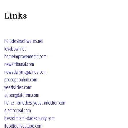
Links
helpdesksoftwares.net
lovabowl.net
homeimprovementit.com
newstribunal.com
newsdailymagazines.com
preceptionhub.com
yeezislides.com
aobongdatotem.com
home-remedies-yeast-infection.com
electroreal.com
bestofmiami-dadecounty.com
ifoodieonyoutube.com