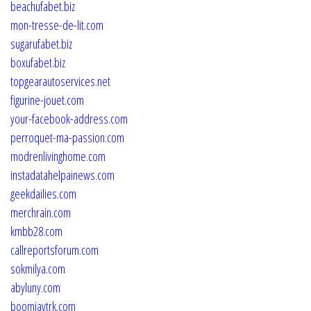
beachufabet.biz
mon-tresse-de-lit.com
sugarufabet.biz
boxufabet.biz
topgearautoservices.net
figurine-jouet.com
your-facebook-address.com
perroquet-ma-passion.com
modrenlivinghome.com
instadatahelpainews.com
geekdailies.com
merchrain.com
kmbb28.com
callreportsforum.com
sokmilya.com
abyluny.com
boomjavtrk.com