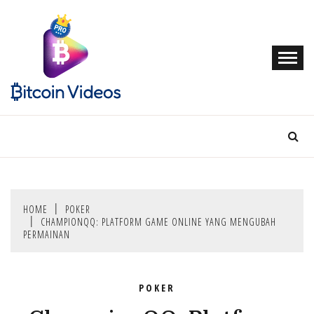
Skip
to
content
Jelajahi kumpulan daftar situs PKV Games terbaik dan terpercaya di
KUMPULAN DAFTAR
Indonesia yang menawarkan berbagai permainan menarik dengan
keamanan terjamin dan bonus melimpah.
SITUS PKV GAMES
TERBAIK DAN
TERPERCAYA DI
HOME
POKER
INDONESIA
CHAMPIONQQ: PLATFORM GAME ONLINE YANG MENGUBAH
PERMAINAN
POKER