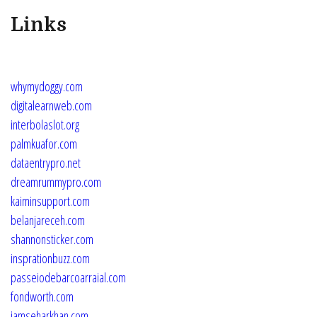
Links
whymydoggy.com
digitalearnweb.com
interbolaslot.org
palmkuafor.com
dataentrypro.net
dreamrummypro.com
kaiminsupport.com
belanjareceh.com
shannonsticker.com
insprationbuzz.com
passeiodebarcoarraial.com
fondworth.com
iamseharkhan.com