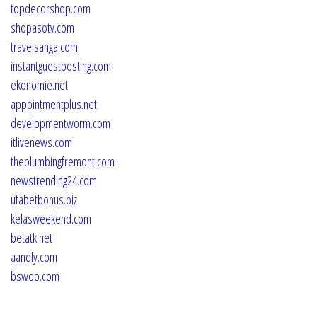
topdecorshop.com
shopasotv.com
travelsanga.com
instantguestposting.com
ekonomie.net
appointmentplus.net
developmentworm.com
itlivenews.com
theplumbingfremont.com
newstrending24.com
ufabetbonus.biz
kelasweekend.com
betatk.net
aandly.com
bswoo.com