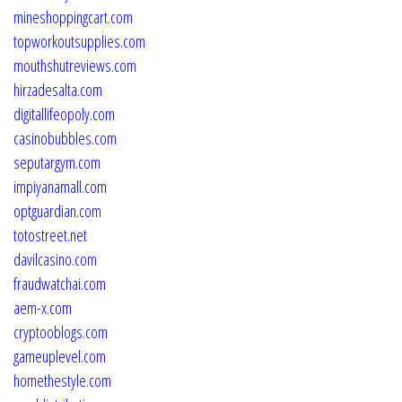
mineshoppingcart.com
topworkoutsupplies.com
mouthshutreviews.com
hirzadesalta.com
digitallifeopoly.com
casinobubbles.com
seputargym.com
impiyanamall.com
optguardian.com
totostreet.net
davilcasino.com
fraudwatchai.com
aem-x.com
cryptooblogs.com
gameuplevel.com
homethestyle.com