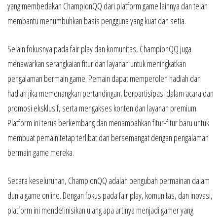
yang membedakan ChampionQQ dari platform game lainnya dan telah
membantu menumbuhkan basis pengguna yang kuat dan setia.
Selain fokusnya pada fair play dan komunitas, ChampionQQ juga
menawarkan serangkaian fitur dan layanan untuk meningkatkan
pengalaman bermain game. Pemain dapat memperoleh hadiah dan
hadiah jika memenangkan pertandingan, berpartisipasi dalam acara dan
promosi eksklusif, serta mengakses konten dan layanan premium.
Platform ini terus berkembang dan menambahkan fitur-fitur baru untuk
membuat pemain tetap terlibat dan bersemangat dengan pengalaman
bermain game mereka.
Secara keseluruhan, ChampionQQ adalah pengubah permainan dalam
dunia game online. Dengan fokus pada fair play, komunitas, dan inovasi,
platform ini mendefinisikan ulang apa artinya menjadi gamer yang