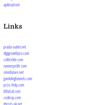
apklead.net
Links
prada-outlet.net
digigrowthpro.com
colttrickle.com
runnerpickfr.com
omnifuture.net
gamblingfunnels.com
pcos-help.com
btfutsal.com
codirop.com
ghosts-uk.net