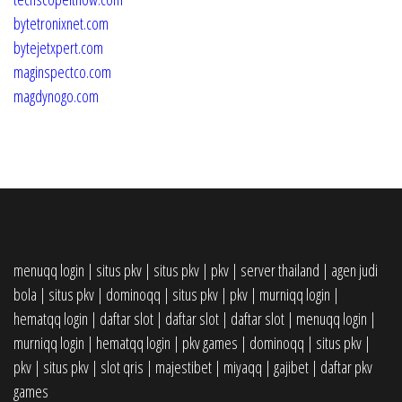
bytetronixnet.com
bytejetxpert.com
maginspectco.com
magdynogo.com
menuqq login
|
situs pkv
|
situs pkv
|
pkv
|
server thailand
|
agen judi
bola
|
situs pkv
|
dominoqq
|
situs pkv
|
pkv
|
murniqq login
|
hematqq login
|
daftar slot
|
daftar slot
|
daftar slot
|
menuqq login
|
murniqq login
|
hematqq login
|
pkv games
|
dominoqq
|
situs pkv
|
pkv
|
situs pkv
|
slot qris
|
majestibet
|
miyaqq
|
gajibet
|
daftar pkv
games