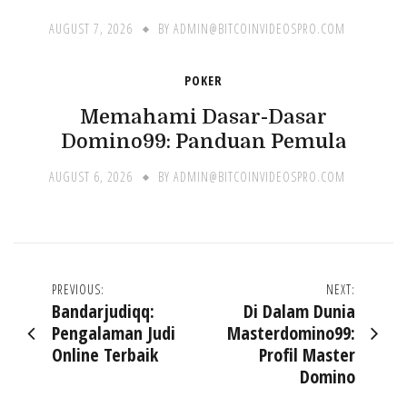
AUGUST 7, 2026
BY
ADMIN@BITCOINVIDEOSPRO.COM
POKER
Memahami Dasar-Dasar
Domino99: Panduan Pemula
AUGUST 6, 2026
BY
ADMIN@BITCOINVIDEOSPRO.COM
Post
PREVIOUS:
NEXT:
Bandarjudiqq:
Di Dalam Dunia
navigation
Pengalaman Judi
Masterdomino99:
Online Terbaik
Profil Master
Domino