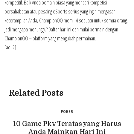
kompetitif. Baik Anda pemain biasa yang mencari kompetisi
persahabatan atau pesaing eSports serius yang ingin mengasah
keterampilan Anda, ChampionQQ memiliki sesuatu untuk semua orang.
Jadi mengapa menunggu? Daftar hari ini dan mulai bermain dengan
ChampionQQ – platform yang mengubah permainan.
[ad_2]
Related Posts
POKER
10 Game Pkv Teratas yang Harus
Anda Mainkan Hari Ini