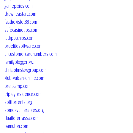
gamepixies.com
drawneastart.com
fasthokislot88.com
safecasinotips.com
jackpotchips.com
proelitesoftware.com
allcustomercarenumbers.com
familyblogger.xyz
chrisjohnslawgroup.com
klub-vulcan-online.com
breitkamp.com
tripleyresidence.com
softtorrents.org
somosvulnerables.org
duatloterrassa.com
pamufon.com