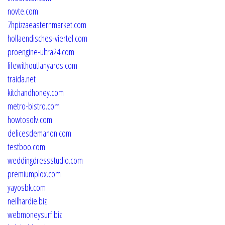
novte.com
7hpizzaeasternmarket.com
hollaendisches-viertel.com
proengine-ultra24.com
lifewithoutlanyards.com
traida.net
kitchandhoney.com
metro-bistro.com
howtosolv.com
delicesdemanon.com
testboo.com
weddingdressstudio.com
premiumplox.com
yayosbk.com
neilhardie.biz
webmoneysurf.biz