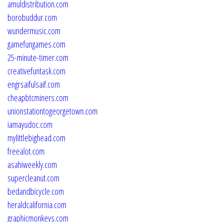
amuldistribution.com
borobuddur.com
wundermusic.com
gamefungames.com
25-minute-timer.com
creativefuntask.com
engrsaifulsaif.com
cheapbtcminers.com
unionstationtogeorgetown.com
iamayudoc.com
mylittlebighead.com
freealot.com
asahiweekly.com
supercleanut.com
bedandbicycle.com
heraldcalifornia.com
graphicmonkeys.com