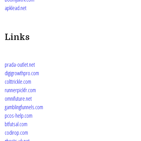
apklead.net
Links
prada-outlet.net
digigrowthpro.com
colttrickle.com
runnerpickfr.com
omnifuture.net
gamblingfunnels.com
pcos-help.com
btfutsal.com
codirop.com
ghosts-uk.net