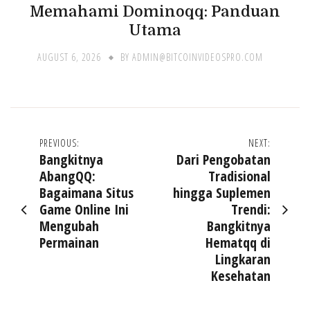
Memahami Dominoqq: Panduan
Utama
AUGUST 6, 2026
BY
ADMIN@BITCOINVIDEOSPRO.COM
Post
PREVIOUS:
NEXT:
Bangkitnya
Dari Pengobatan
navigation
AbangQQ:
Tradisional
Bagaimana Situs
hingga Suplemen
Game Online Ini
Trendi:
Mengubah
Bangkitnya
Permainan
Hematqq di
Lingkaran
Kesehatan