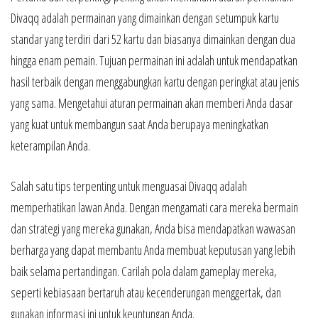
Divaqq adalah permainan yang dimainkan dengan setumpuk kartu
standar yang terdiri dari 52 kartu dan biasanya dimainkan dengan dua
hingga enam pemain. Tujuan permainan ini adalah untuk mendapatkan
hasil terbaik dengan menggabungkan kartu dengan peringkat atau jenis
yang sama. Mengetahui aturan permainan akan memberi Anda dasar
yang kuat untuk membangun saat Anda berupaya meningkatkan
keterampilan Anda.
Salah satu tips terpenting untuk menguasai Divaqq adalah
memperhatikan lawan Anda. Dengan mengamati cara mereka bermain
dan strategi yang mereka gunakan, Anda bisa mendapatkan wawasan
berharga yang dapat membantu Anda membuat keputusan yang lebih
baik selama pertandingan. Carilah pola dalam gameplay mereka,
seperti kebiasaan bertaruh atau kecenderungan menggertak, dan
gunakan informasi ini untuk keuntungan Anda.