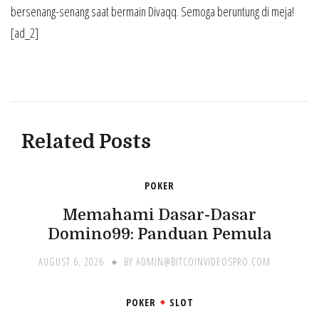
bersenang-senang saat bermain Divaqq. Semoga beruntung di meja!
[ad_2]
Related Posts
POKER
Memahami Dasar-Dasar
Domino99: Panduan Pemula
AUGUST 6, 2026
BY
ADMIN@BITCOINVIDEOSPRO.COM
POKER
SLOT