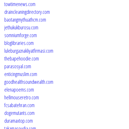
towtimenews.com
draincleaningdirectory.com
baotangmythuathcm.com
jethukukburosu.com
somniumforge.com
bloglibraries.com
luleburgaznakliyatfirmasi.com
thebapehoodie.com
parasosyal.com
enticingmuslim.com
goodhealthsoundwealth.com
elenapoems.com
hellmouseretro.com
fcsabatehran.com
dogemutants.com
duramaxtop.com
takamasoudia.com