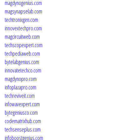
magdynogenius.com
magsynapselab.com
techtronixgen.com
innovextechpro.com
magcircuitweb.com
techscopexpert.com
techpediaweb.com
bytelabgenius.com
innovatetechco.com
magdynopro.com
infoplazapro.com
techreviveit.com
infowavexpert.com
bytegeniusco.com
codematrixhub.com
techsenseplus.com
infoboostgenius.com