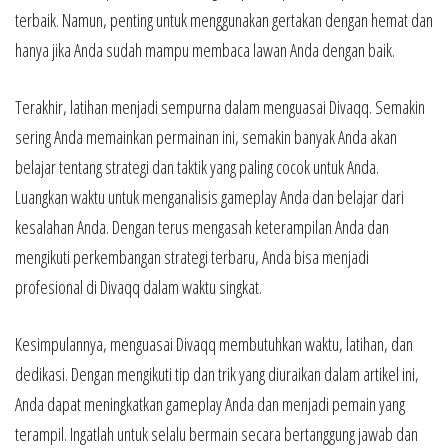
terbaik. Namun, penting untuk menggunakan gertakan dengan hemat dan
hanya jika Anda sudah mampu membaca lawan Anda dengan baik.
Terakhir, latihan menjadi sempurna dalam menguasai Divaqq. Semakin
sering Anda memainkan permainan ini, semakin banyak Anda akan
belajar tentang strategi dan taktik yang paling cocok untuk Anda.
Luangkan waktu untuk menganalisis gameplay Anda dan belajar dari
kesalahan Anda. Dengan terus mengasah keterampilan Anda dan
mengikuti perkembangan strategi terbaru, Anda bisa menjadi
profesional di Divaqq dalam waktu singkat.
Kesimpulannya, menguasai Divaqq membutuhkan waktu, latihan, dan
dedikasi. Dengan mengikuti tip dan trik yang diuraikan dalam artikel ini,
Anda dapat meningkatkan gameplay Anda dan menjadi pemain yang
terampil. Ingatlah untuk selalu bermain secara bertanggung jawab dan