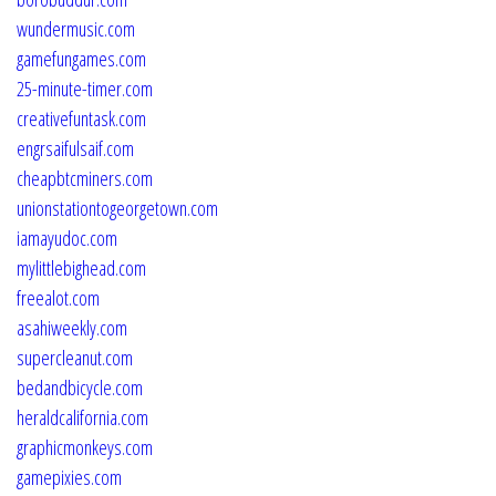
wundermusic.com
gamefungames.com
25-minute-timer.com
creativefuntask.com
engrsaifulsaif.com
cheapbtcminers.com
unionstationtogeorgetown.com
iamayudoc.com
mylittlebighead.com
freealot.com
asahiweekly.com
supercleanut.com
bedandbicycle.com
heraldcalifornia.com
graphicmonkeys.com
gamepixies.com