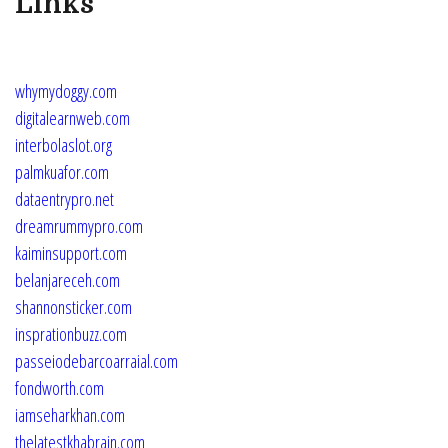
Links
whymydoggy.com
digitalearnweb.com
interbolaslot.org
palmkuafor.com
dataentrypro.net
dreamrummypro.com
kaiminsupport.com
belanjareceh.com
shannonsticker.com
insprationbuzz.com
passeiodebarcoarraial.com
fondworth.com
iamseharkhan.com
thelatestkhabrain.com