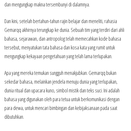
dan mengungkap makna tersembunyi di dalamnya.
Dan kini, setelah bertahun-tahun rajin belajar dan meneliti, rahasia
Gemarqq akhirnya terungkap ke dunia. Sebuah tim yang terdiri dari ahli
bahasa, sejarawan, dan antropolog telah memecahkan kode bahasa
tersebut, menyatukan tata bahasa dan kosa kata yang rumit untuk
mengungkap kekayaan pengetahuan yang telah lama terlupakan.
Apa yang mereka temukan sungguh menakjubkan. Gemarqq bukan
sekedar bahasa, melainkan jendela menuju dunia yang terlupakan,
dunia ritual dan upacara kuno, simbol mistik dan teks suci. Ini adalah
bahasa yang digunakan oleh para tetua untuk berkomunikasi dengan
para dewa, untuk mencari bimbingan dan kebijaksanaan pada saat
dibutuhkan.