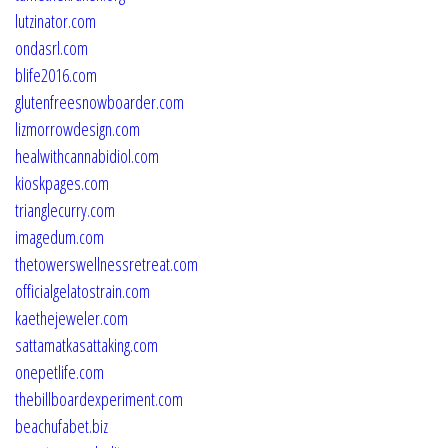
lutzinator.com
ondasrl.com
blife2016.com
glutenfreesnowboarder.com
lizmorrowdesign.com
healwithcannabidiol.com
kioskpages.com
trianglecurry.com
imagedum.com
thetowerswellnessretreat.com
officialgelatostrain.com
kaethejeweler.com
sattamatkasattaking.com
onepetlife.com
thebillboardexperiment.com
beachufabet.biz