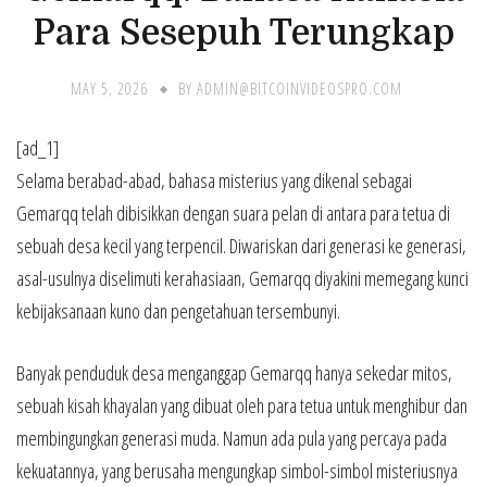
Para Sesepuh Terungkap
MAY 5, 2026
BY
ADMIN@BITCOINVIDEOSPRO.COM
[ad_1]
Selama berabad-abad, bahasa misterius yang dikenal sebagai
Gemarqq telah dibisikkan dengan suara pelan di antara para tetua di
sebuah desa kecil yang terpencil. Diwariskan dari generasi ke generasi,
asal-usulnya diselimuti kerahasiaan, Gemarqq diyakini memegang kunci
kebijaksanaan kuno dan pengetahuan tersembunyi.
Banyak penduduk desa menganggap Gemarqq hanya sekedar mitos,
sebuah kisah khayalan yang dibuat oleh para tetua untuk menghibur dan
membingungkan generasi muda. Namun ada pula yang percaya pada
kekuatannya, yang berusaha mengungkap simbol-simbol misteriusnya