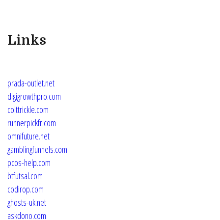
Links
prada-outlet.net
digigrowthpro.com
colttrickle.com
runnerpickfr.com
omnifuture.net
gamblingfunnels.com
pcos-help.com
btfutsal.com
codirop.com
ghosts-uk.net
askdono.com