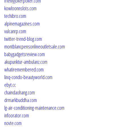
frienlyjokerpoker.com
kowloonnslots.com
techibro.com
alpinemagazines.com
vulcanrp.com
twitter-trend-blog.com
montblancpensonlineoutletsale.com
babygadgetsreview.com
akupunktur-ambulanz.com
whatiremembered.com
linq-condo-beautyworld.com
ebyt.cc
chaindaohang.com
drmarkbuddha.com
lg-air-conditioning-maintenance.com
infoorator.com
novte.com