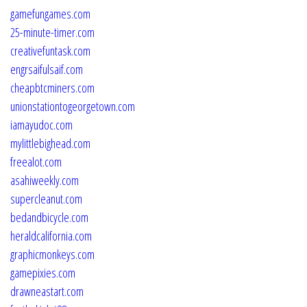
gamefungames.com
25-minute-timer.com
creativefuntask.com
engrsaifulsaif.com
cheapbtcminers.com
unionstationtogeorgetown.com
iamayudoc.com
mylittlebighead.com
freealot.com
asahiweekly.com
supercleanut.com
bedandbicycle.com
heraldcalifornia.com
graphicmonkeys.com
gamepixies.com
drawneastart.com