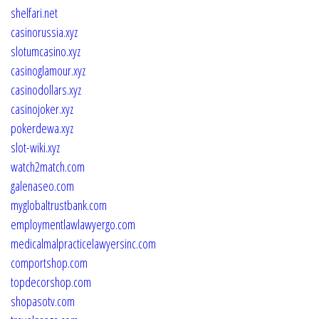
shelfari.net
casinorussia.xyz
slotumcasino.xyz
casinoglamour.xyz
casinodollars.xyz
casinojoker.xyz
pokerdewa.xyz
slot-wiki.xyz
watch2match.com
galenaseo.com
myglobaltrustbank.com
employmentlawlawyergo.com
medicalmalpracticelawyersinc.com
comportshop.com
topdecorshop.com
shopasotv.com