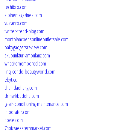
techibro.com
alpinemagazines.com
vulcanrp.com
twitter-trend-blog.com
montblancpensonlineoutletsale.com
babygadgetsreview.com
akupunktur-ambulanz.com
whatiremembered.com
linq-condo-beautyworld.com
ebyt.cc
chaindaohang.com
drmarkbuddha.com
lg-air-conditioning-maintenance.com
infoorator.com
novte.com
7hpizzaeasternmarket.com