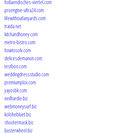
hollaendisches-viertel.com
proengine-ultra24.com
lifewithoutlanyards.com
traida.net
kitchandhoney.com
metro-bistro.com
howtosolv.com
delicesdemanon.com
testboo.com
weddingdressstudio.com
premiumplox.com
yayosbk.com
neilhardie.biz
webmoneysurf.biz
kolohebluet.biz
shootermask.biz
busterwheel.biz