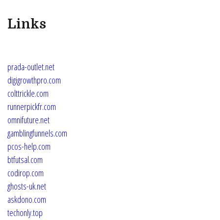
Links
prada-outlet.net
digigrowthpro.com
colttrickle.com
runnerpickfr.com
omnifuture.net
gamblingfunnels.com
pcos-help.com
btfutsal.com
codirop.com
ghosts-uk.net
askdono.com
techonly.top