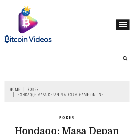
Skip
to
content
Jelajahi kumpulan daftar situs PKV Games terbaik dan terpercaya di
KUMPULAN DAFTAR
Indonesia yang menawarkan berbagai permainan menarik dengan
keamanan terjamin dan bonus melimpah.
SITUS PKV GAMES
TERBAIK DAN
TERPERCAYA DI
HOME
POKER
INDONESIA
HONDAQQ: MASA DEPAN PLATFORM GAME ONLINE
POKER
Hondaqq: Masa Depan