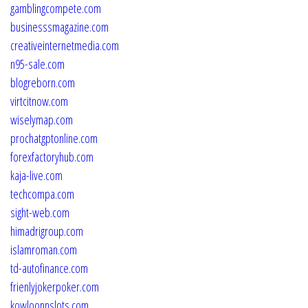
gamblingcompete.com
businesssmagazine.com
creativeinternetmedia.com
n95-sale.com
blogreborn.com
virtcitnow.com
wiselymap.com
prochatgptonline.com
forexfactoryhub.com
kaja-live.com
techcompa.com
sight-web.com
himadrigroup.com
islamroman.com
td-autofinance.com
frienlyjokerpoker.com
kowloonnslots.com