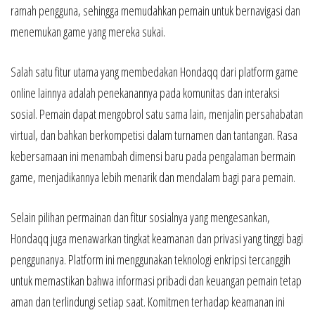
ramah pengguna, sehingga memudahkan pemain untuk bernavigasi dan
menemukan game yang mereka sukai.
Salah satu fitur utama yang membedakan Hondaqq dari platform game
online lainnya adalah penekanannya pada komunitas dan interaksi
sosial. Pemain dapat mengobrol satu sama lain, menjalin persahabatan
virtual, dan bahkan berkompetisi dalam turnamen dan tantangan. Rasa
kebersamaan ini menambah dimensi baru pada pengalaman bermain
game, menjadikannya lebih menarik dan mendalam bagi para pemain.
Selain pilihan permainan dan fitur sosialnya yang mengesankan,
Hondaqq juga menawarkan tingkat keamanan dan privasi yang tinggi bagi
penggunanya. Platform ini menggunakan teknologi enkripsi tercanggih
untuk memastikan bahwa informasi pribadi dan keuangan pemain tetap
aman dan terlindungi setiap saat. Komitmen terhadap keamanan ini