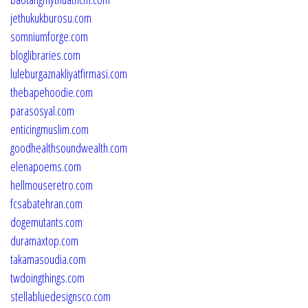
jethukukburosu.com
somniumforge.com
bloglibraries.com
luleburgaznakliyatfirmasi.com
thebapehoodie.com
parasosyal.com
enticingmuslim.com
goodhealthsoundwealth.com
elenapoems.com
hellmouseretro.com
fcsabatehran.com
dogemutants.com
duramaxtop.com
takamasoudia.com
twdoingthings.com
stellabluedesignsco.com