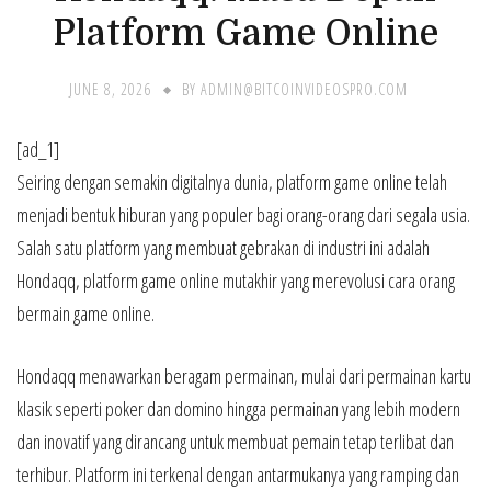
Platform Game Online
JUNE 8, 2026
BY
ADMIN@BITCOINVIDEOSPRO.COM
[ad_1]
Seiring dengan semakin digitalnya dunia, platform game online telah
menjadi bentuk hiburan yang populer bagi orang-orang dari segala usia.
Salah satu platform yang membuat gebrakan di industri ini adalah
Hondaqq, platform game online mutakhir yang merevolusi cara orang
bermain game online.
Hondaqq menawarkan beragam permainan, mulai dari permainan kartu
klasik seperti poker dan domino hingga permainan yang lebih modern
dan inovatif yang dirancang untuk membuat pemain tetap terlibat dan
terhibur. Platform ini terkenal dengan antarmukanya yang ramping dan