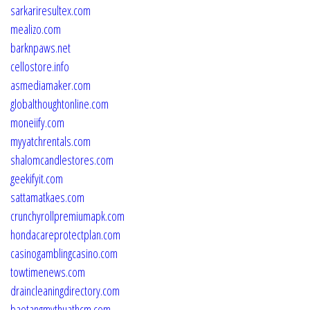
sarkariresultex.com
mealizo.com
barknpaws.net
cellostore.info
asmediamaker.com
globalthoughtonline.com
moneiify.com
myyatchrentals.com
shalomcandlestores.com
geekifyit.com
sattamatkaes.com
crunchyrollpremiumapk.com
hondacareprotectplan.com
casinogamblingcasino.com
towtimenews.com
draincleaningdirectory.com
baotangmythuathcm.com