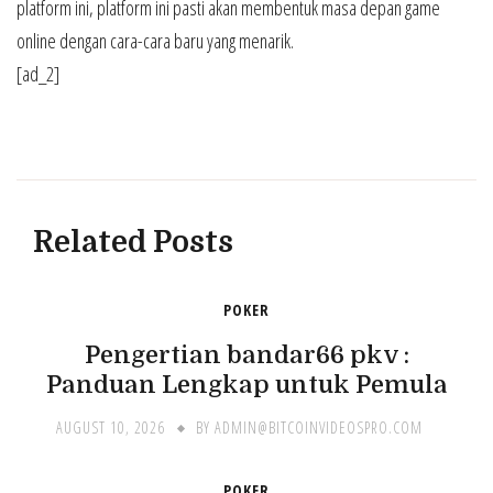
platform ini, platform ini pasti akan membentuk masa depan game
online dengan cara-cara baru yang menarik.
[ad_2]
Related Posts
POKER
Pengertian bandar66 pkv :
Panduan Lengkap untuk Pemula
AUGUST 10, 2026
BY
ADMIN@BITCOINVIDEOSPRO.COM
POKER