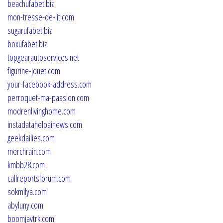
beachufabet.biz
mon-tresse-de-lit.com
sugarufabet.biz
boxufabet.biz
topgearautoservices.net
figurine-jouet.com
your-facebook-address.com
perroquet-ma-passion.com
modrenlivinghome.com
instadatahelpainews.com
geekdailies.com
merchrain.com
kmbb28.com
callreportsforum.com
sokmilya.com
abyluny.com
boomjavtrk.com