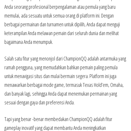
Anda seorang profesional berpengalaman atau pemula yang baru
memulai, ada sesuatu untuk semua orang di platform ini. Dengan
berbagai permainan dan turnamen untuk dipilih, Anda dapat menguji
keterampilan Anda melawan pemain dari seluruh dunia dan melihat
bagaimana Anda menumpuk.
Salah satu fitur yang menonjol dari ChampionQQ adalah antarmuka yang
ramah pengguna, yang memudahkan bahkan pemain paling pemula
untuk menavigasi situs dan mulai bermain segera. Platform ini juga
menawarkan berbagai mode game, termasuk Texas Hold’em, Omaha,
dan banyak lagi, sehingga Anda dapat menemukan permainan yang
sesuai dengan gaya dan preferensi Anda.
Tapi yang benar -benar membedakan ChampionQQ adalah fitur
gameplay inovatif yang dapat membantu Anda meningkatkan