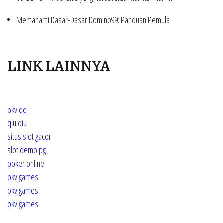
Memahami Dasar-Dasar Domino99: Panduan Pemula
LINK LAINNYA
pkv qq
qiu qiu
situs slot gacor
slot demo pg
poker online
pkv games
pkv games
pkv games