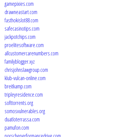
gamepixies.com
drawneastart.com
fasthokislot88.com
safecasinotips.com
jackpotchips.com
proelitesoftware.com
allcustomercarenumbers.com
familyblogger.xyz
chrisjohnslawgroup.com
klub-vulcan-online.com
breitkamp.com
tripleyresidence.com
softtorrents.org
somosvulnerables.org
duatloterrassa.com
pamufon.com
porscheperformancedrive.com