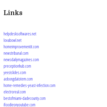
Links
helpdesksoftwares.net
lovabowl.net
homeimprovementit.com
newstribunal.com
newsdailymagazines.com
preceptionhub.com
yeezislides.com
aobongdatotem.com
home-remedies-yeast-infection.com
electroreal.com
bestofmiami-dadecounty.com
ifoodieonyoutube.com