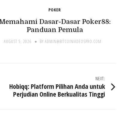
POKER
Memahami Dasar-Dasar Poker88:
Panduan Pemula
AUGUST 5, 2026
BY
ADMIN@BITCOINVIDEOSPRO.COM
NEXT:
Hobiqq: Platform Pilihan Anda untuk
Perjudian Online Berkualitas Tinggi