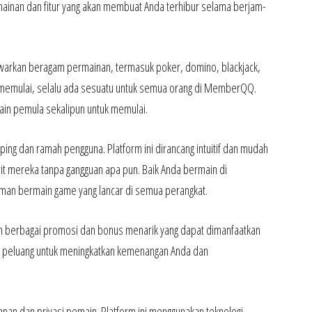
ainan dan fitur yang akan membuat Anda terhibur selama berjam-
rkan beragam permainan, termasuk poker, domino, blackjack,
 memulai, selalu ada sesuatu untuk semua orang di MemberQQ.
ain pemula sekalipun untuk memulai.
ng dan ramah pengguna. Platform ini dirancang intuitif dan mudah
t mereka tanpa gangguan apa pun. Baik Anda bermain di
an bermain game yang lancar di semua perangkat.
 berbagai promosi dan bonus menarik yang dapat dimanfaatkan
ak peluang untuk meningkatkan kemenangan Anda dan
an dan privasi pemain. Platform ini menggunakan teknologi