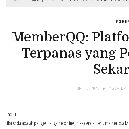
POKE
MemberQQ: Platf
Terpanas yang P
Seka
JUNE 30, 2026
BY
ADMIN@B
[ad_1]
Jika Anda adalah penggemar game online, maka Anda perlu memeriksa M