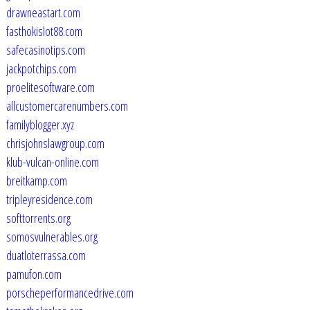
drawneastart.com
fasthokislot88.com
safecasinotips.com
jackpotchips.com
proelitesoftware.com
allcustomercarenumbers.com
familyblogger.xyz
chrisjohnslawgroup.com
klub-vulcan-online.com
breitkamp.com
tripleyresidence.com
softtorrents.org
somosvulnerables.org
duatloterrassa.com
pamufon.com
porscheperformancedrive.com