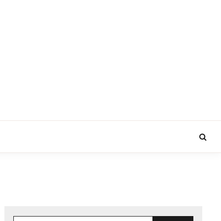
amin dan bonus melimpah.
TUS PKV
TERPERCAYA