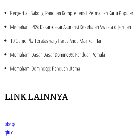
Pengertian Sakong: Panduan Komprehensif Permainan Kartu Populer
Memahami PKV: Dasar-dasar Asuransi Kesehatan Swasta di Jerman
10 Game Pkv Teratas yang Harus Anda Mainkan Hari Ini
Memahami Dasar-Dasar Domino99: Panduan Pemula
Memahami Dominoqq: Panduan Utama
LINK LAINNYA
pkv qq
qiu qiu