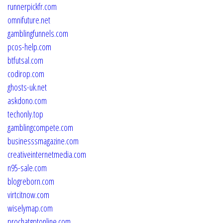
runnerpickfr.com
omnifuture.net
gamblingfunnels.com
pcos-help.com
btfutsal.com
codirop.com
ghosts-uk.net
askdono.com
techonly.top
gamblingcompete.com
businesssmagazine.com
creativeinternetmedia.com
n95-sale.com
blogreborn.com
virtcitnow.com
wiselymap.com
prochatgptonline.com