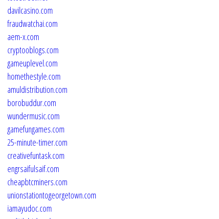
davilcasino.com
fraudwatchai.com
aem-x.com
cryptooblogs.com
gameuplevel.com
homethestyle.com
amuldistribution.com
borobuddur.com
wundermusic.com
gamefungames.com
25-minute-timer.com
creativefuntask.com
engrsaifulsaif.com
cheapbtcminers.com
unionstationtogeorgetown.com
iamayudoc.com