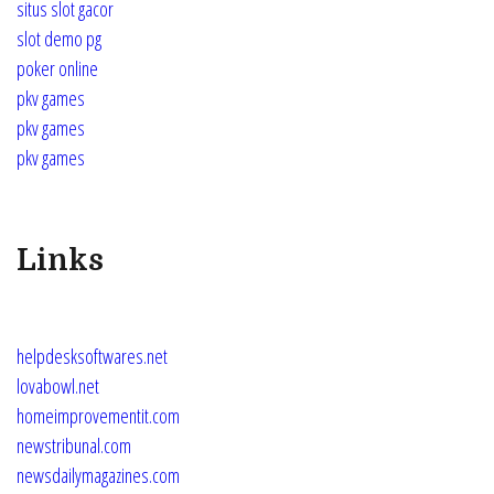
situs slot gacor
slot demo pg
poker online
pkv games
pkv games
pkv games
Links
helpdesksoftwares.net
lovabowl.net
homeimprovementit.com
newstribunal.com
newsdailymagazines.com