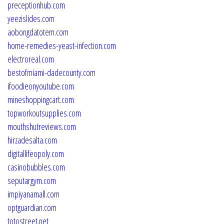
preceptionhub.com
yeezislides.com
aobongdatotem.com
home-remedies-yeast-infection.com
electroreal.com
bestofmiami-dadecounty.com
ifoodieonyoutube.com
mineshoppingcart.com
topworkoutsupplies.com
mouthshutreviews.com
hirzadesalta.com
digitallifeopoly.com
casinobubbles.com
seputargym.com
impiyanamall.com
optguardian.com
totostreet.net