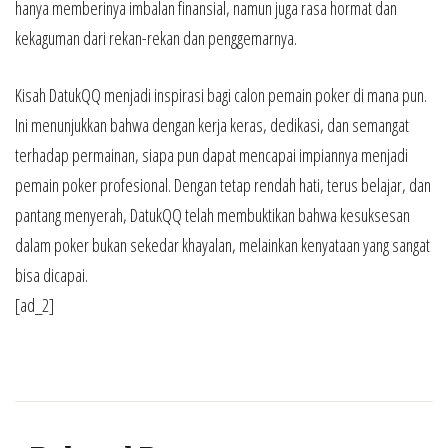
hanya memberinya imbalan finansial, namun juga rasa hormat dan
kekaguman dari rekan-rekan dan penggemarnya.
Kisah DatukQQ menjadi inspirasi bagi calon pemain poker di mana pun.
Ini menunjukkan bahwa dengan kerja keras, dedikasi, dan semangat
terhadap permainan, siapa pun dapat mencapai impiannya menjadi
pemain poker profesional. Dengan tetap rendah hati, terus belajar, dan
pantang menyerah, DatukQQ telah membuktikan bahwa kesuksesan
dalam poker bukan sekedar khayalan, melainkan kenyataan yang sangat
bisa dicapai.
[ad_2]