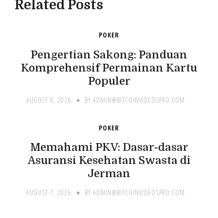
Related Posts
POKER
Pengertian Sakong: Panduan
Komprehensif Permainan Kartu
Populer
AUGUST 8, 2026
BY
ADMIN@BITCOINVIDEOSPRO.COM
POKER
Memahami PKV: Dasar-dasar
Asuransi Kesehatan Swasta di
Jerman
AUGUST 7, 2026
BY
ADMIN@BITCOINVIDEOSPRO.COM