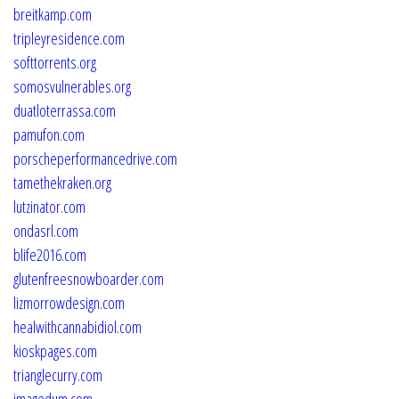
breitkamp.com
tripleyresidence.com
softtorrents.org
somosvulnerables.org
duatloterrassa.com
pamufon.com
porscheperformancedrive.com
tamethekraken.org
lutzinator.com
ondasrl.com
blife2016.com
glutenfreesnowboarder.com
lizmorrowdesign.com
healwithcannabidiol.com
kioskpages.com
trianglecurry.com
imagedum.com