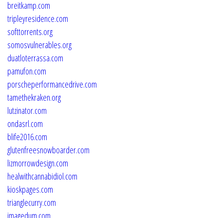
breitkamp.com
tripleyresidence.com
softtorrents.org
somosvulnerables.org
duatloterrassa.com
pamufon.com
porscheperformancedrive.com
tamethekraken.org
lutzinator.com
ondasrl.com
blife2016.com
glutenfreesnowboarder.com
lizmorrowdesign.com
healwithcannabidiol.com
kioskpages.com
trianglecurry.com
imagedum.com