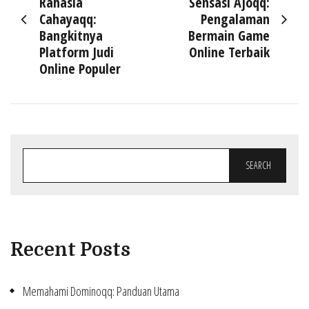
Rahasia
Sensasi Ajoqq:
Cahayaqq:
Pengalaman
Bangkitnya
Bermain Game
Platform Judi
Online Terbaik
Online Populer
SEARCH
Recent Posts
Memahami Dominoqq: Panduan Utama