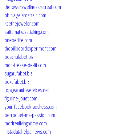
thetowerswellnessretreat.com
officialgelatostrain.com
kaethejeweler.com
sattamatkasattaking.com
onepetlife.com
thebillboardexperiment.com
beachufabet.biz
mon-tresse-de-lit.com
sugarufabet.biz
boxufabet.biz
topgearautoservices.net
figurine-jouet.com
your-facebook-address.com
perroquet-ma-passion.com
modrenlivinghome.com
instadatahelpainews.com