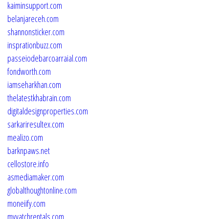
kaiminsupport.com
belanjareceh.com
shannonsticker.com
insprationbuzz.com
passeiodebarcoarraial.com
fondworth.com
iamseharkhan.com
thelatestkhabrain.com
digitaldesignproperties.com
sarkariresultex.com
mealizo.com
barknpaws.net
cellostore.info
asmediamaker.com
globalthoughtonline.com
moneiify.com
myyatchrentals.com