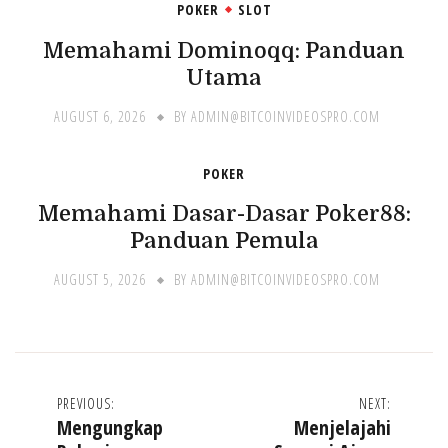
POKER
SLOT
Memahami Dominoqq: Panduan
Utama
AUGUST 6, 2026
BY
ADMIN@BITCOINVIDEOSPRO.COM
POKER
Memahami Dasar-Dasar Poker88:
Panduan Pemula
AUGUST 5, 2026
BY
ADMIN@BITCOINVIDEOSPRO.COM
Post
PREVIOUS:
NEXT:
Mengungkap
Menjelajahi
navigation