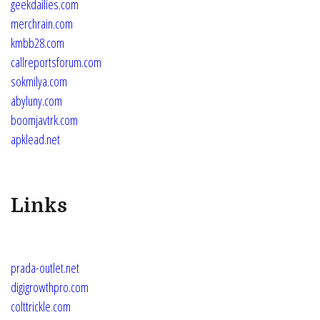
geekdailies.com
merchrain.com
kmbb28.com
callreportsforum.com
sokmilya.com
abyluny.com
boomjavtrk.com
apklead.net
Links
prada-outlet.net
digigrowthpro.com
colttrickle.com