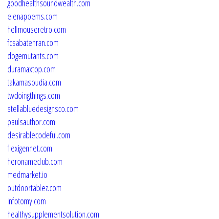
goodhealthsoundwealth.com
elenapoems.com
hellmouseretro.com
fcsabatehran.com
dogemutants.com
duramaxtop.com
takamasoudia.com
twdoingthings.com
stellabluedesignsco.com
paulsauthor.com
desirablecodeful.com
flexigennet.com
heronameclub.com
medmarket.io
outdoortablez.com
infotomy.com
healthysupplementsolution.com