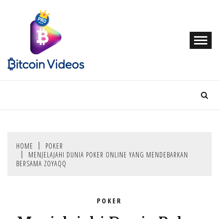
Skip
to
content
Jelajahi kumpulan daftar situs PKV Games terbaik dan terpercaya di
KUMPULAN DAFTAR
Indonesia yang menawarkan berbagai permainan menarik dengan
keamanan terjamin dan bonus melimpah.
SITUS PKV GAMES
TERBAIK DAN
TERPERCAYA DI
HOME
POKER
INDONESIA
MENJELAJAHI DUNIA POKER ONLINE YANG MENDEBARKAN
BERSAMA ZOYAQQ
POKER