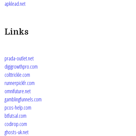
apklead.net
Links
prada-outlet.net
digigrowthpro.com
colttrickle.com
runnerpickfr.com
omnifuture.net
gamblingfunnels.com
pcos-help.com
btfutsal.com
codirop.com
ghosts-uk.net