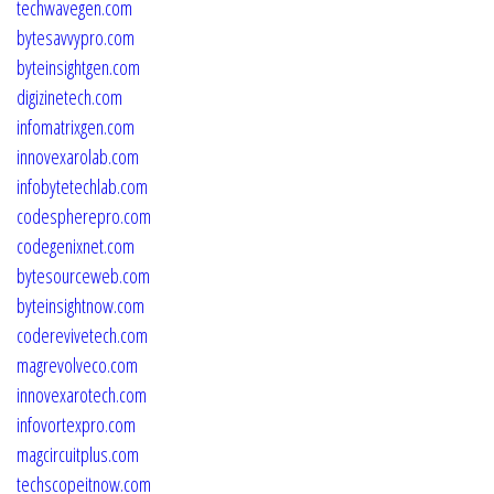
techwavegen.com
bytesavvypro.com
byteinsightgen.com
digizinetech.com
infomatrixgen.com
innovexarolab.com
infobytetechlab.com
codespherepro.com
codegenixnet.com
bytesourceweb.com
byteinsightnow.com
coderevivetech.com
magrevolveco.com
innovexarotech.com
infovortexpro.com
magcircuitplus.com
techscopeitnow.com