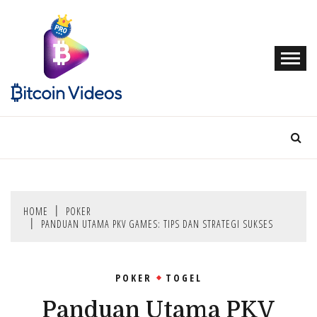
Skip
to
content
Jelajahi kumpulan daftar situs PKV Games terbaik dan terpercaya di
KUMPULAN DAFTAR
Indonesia yang menawarkan berbagai permainan menarik dengan
keamanan terjamin dan bonus melimpah.
SITUS PKV GAMES
TERBAIK DAN
TERPERCAYA DI
HOME
POKER
INDONESIA
PANDUAN UTAMA PKV GAMES: TIPS DAN STRATEGI SUKSES
POKER
TOGEL
Panduan Utama PKV