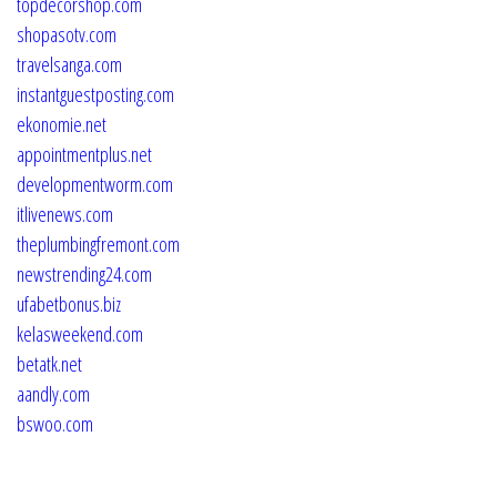
topdecorshop.com
shopasotv.com
travelsanga.com
instantguestposting.com
ekonomie.net
appointmentplus.net
developmentworm.com
itlivenews.com
theplumbingfremont.com
newstrending24.com
ufabetbonus.biz
kelasweekend.com
betatk.net
aandly.com
bswoo.com