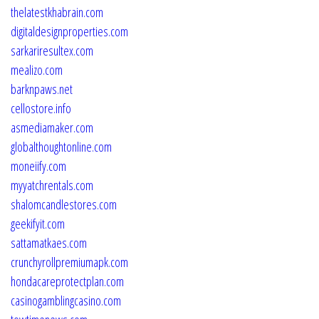
thelatestkhabrain.com
digitaldesignproperties.com
sarkariresultex.com
mealizo.com
barknpaws.net
cellostore.info
asmediamaker.com
globalthoughtonline.com
moneiify.com
myyatchrentals.com
shalomcandlestores.com
geekifyit.com
sattamatkaes.com
crunchyrollpremiumapk.com
hondacareprotectplan.com
casinogamblingcasino.com