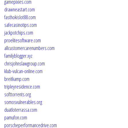
gamepixies.com
drawneastart.com
fasthokislot88.com
safecasinotips.com
jackpotchips.com
proelitesoftware.com
allcustomercarenumbers.com
familyblogger.xyz
chrisjohnslawgroup.com
klub-vulcan-online.com
breitkamp.com
tripleyresidence.com
softtorrents.org
somosvulnerables.org
duatloterrassa.com
pamufon.com
porscheperformancedrive.com