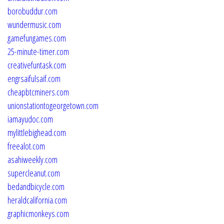
borobuddur.com
wundermusic.com
gamefungames.com
25-minute-timer.com
creativefuntask.com
engrsaifulsaif.com
cheapbtcminers.com
unionstationtogeorgetown.com
iamayudoc.com
mylittlebighead.com
freealot.com
asahiweekly.com
supercleanut.com
bedandbicycle.com
heraldcalifornia.com
graphicmonkeys.com