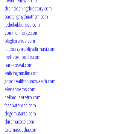
towtimenews.com
draincleaningdirectory.com
baotangmythuathcm.com
jethukukburosu.com
somniumforge.com
bloglibraries.com
luleburgaznakliyatfirmasi.com
thebapehoodie.com
parasosyal.com
enticingmuslim.com
goodhealthsoundwealth.com
elenapoems.com
hellmouseretro.com
fcsabatehran.com
dogemutants.com
duramaxtop.com
takamasoudia.com