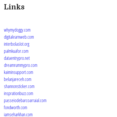
Links
whymydoggy.com
digitalearnweb.com
interbolaslot.org
palmkuafor.com
dataentrypro.net
dreamrummypro.com
kaiminsupport.com
belanjareceh.com
shannonsticker.com
insprationbuzz.com
passeiodebarcoarraial.com
fondworth.com
iamseharkhan.com