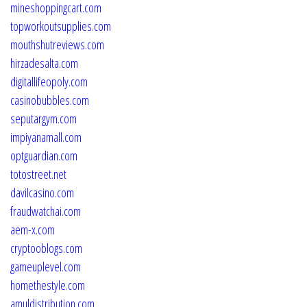
mineshoppingcart.com
topworkoutsupplies.com
mouthshutreviews.com
hirzadesalta.com
digitallifeopoly.com
casinobubbles.com
seputargym.com
impiyanamall.com
optguardian.com
totostreet.net
davilcasino.com
fraudwatchai.com
aem-x.com
cryptooblogs.com
gameuplevel.com
homethestyle.com
amuldistribution.com