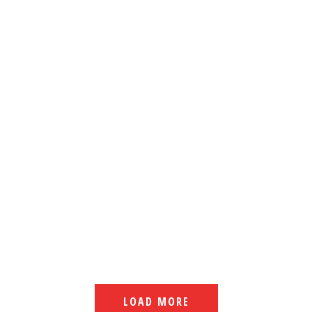
LOAD MORE