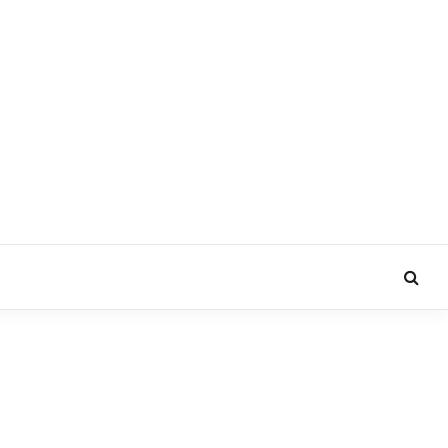
amin dan bonus melimpah.
TUS PKV
TERPERCAYA