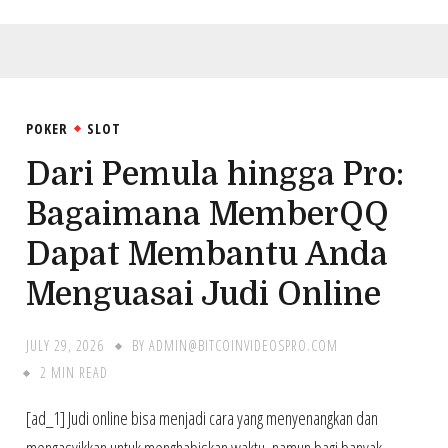
POKER
SLOT
Dari Pemula hingga Pro:
Bagaimana MemberQQ
Dapat Membantu Anda
Menguasai Judi Online
JULY 29, 2026
BY
ADMIN@BITCOINVIDEOSPRO.COM
2 MIN READ
[ad_1] Judi online bisa menjadi cara yang menyenangkan dan