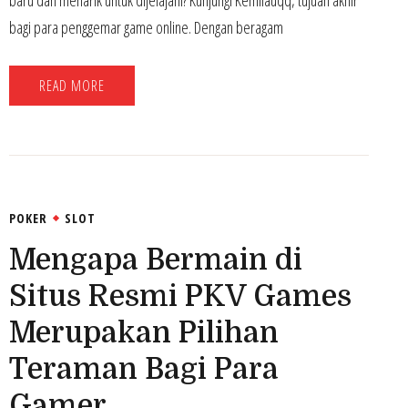
baru dan menarik untuk dijelajahi? Kunjungi Kemilauqq, tujuan akhir
bagi para penggemar game online. Dengan beragam
READ MORE
POKER
SLOT
Mengapa Bermain di
Situs Resmi PKV Games
Merupakan Pilihan
Teraman Bagi Para
Gamer