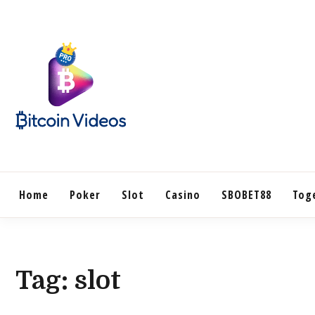
Skip
to
content
Jelajahi kumpulan daftar situs PKV Games terbaik dan terpercaya di I
KUMPULAN 
GAMES TER
Home
Poker
Slot
Casino
SBOBET88
Tog
DI INDONE
Tag:
slot