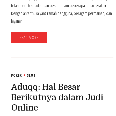
telah meraih kesuksesan besar dalam beberapa tahun terakhir.
Dengan antarmuka yang ramah pengguna, beragam permainan, dan
layanan
READ MORE
POKER
SLOT
Aduqq: Hal Besar
Berikutnya dalam Judi
Online