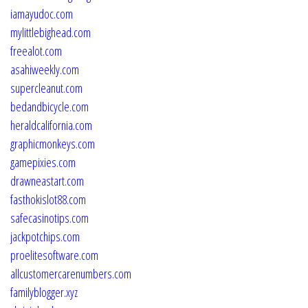
iamayudoc.com
mylittlebighead.com
freealot.com
asahiweekly.com
supercleanut.com
bedandbicycle.com
heraldcalifornia.com
graphicmonkeys.com
gamepixies.com
drawneastart.com
fasthokislot88.com
safecasinotips.com
jackpotchips.com
proelitesoftware.com
allcustomercarenumbers.com
familyblogger.xyz