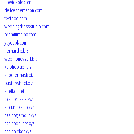
howtosolv.com
delicesdemanon.com
testboo.com
weddingdressstudio.com
premiumplox.com
yayosbk.com
neilhardie.biz
webmoneysurf.biz
kolohebluet.biz
shootermask.biz
busterwheel.biz
shelfari.net
casinorussia.xyz
slotumcasino.xyz
casinoglamour.xyz
casinodollars.xyz
casinojoker.xyz