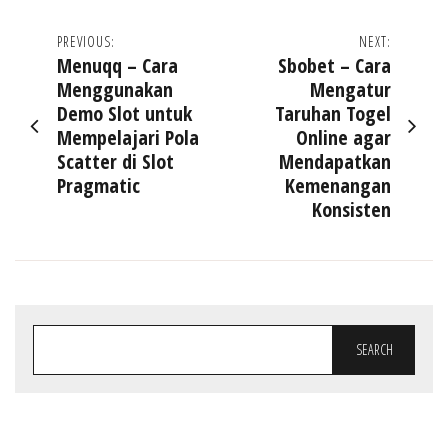
Post
PREVIOUS:
NEXT:
Menuqq – Cara
Sbobet – Cara
navigation
Menggunakan
Mengatur
Demo Slot untuk
Taruhan Togel
Mempelajari Pola
Online agar
Scatter di Slot
Mendapatkan
Pragmatic
Kemenangan
Konsisten
SEARCH