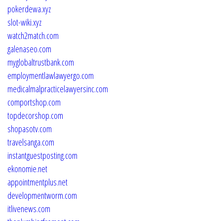
pokerdewa.xyz
slot-wiki.xyz
watch2match.com
galenaseo.com
myglobaltrustbank.com
employmentlawlawyergo.com
medicalmalpracticelawyersinc.com
comportshop.com
topdecorshop.com
shopasotv.com
travelsanga.com
instantguestposting.com
ekonomie.net
appointmentplus.net
developmentworm.com
itlivenews.com