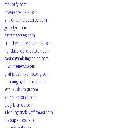
moneiify.com
myyatchrentals.com
shalomcandlestores.com
geekifyit.com
sattamatkaes.com
crunchyrollpremiumapk.com
hondacareprotectplan.com
casinogamblingcasino.com
towtimenews.com
draincleaningdirectory.com
baotangmythuathcm.com
jethukukburosu.com
somniumforge.com
bloglibraries.com
luleburgaznakliyatfirmasi.com
thebapehoodie.com
parasosyal.com