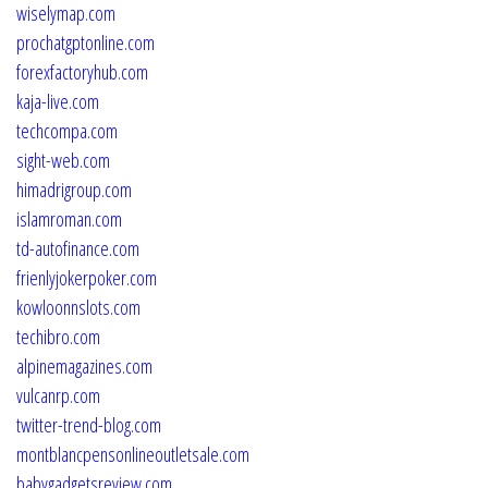
wiselymap.com
prochatgptonline.com
forexfactoryhub.com
kaja-live.com
techcompa.com
sight-web.com
himadrigroup.com
islamroman.com
td-autofinance.com
frienlyjokerpoker.com
kowloonnslots.com
techibro.com
alpinemagazines.com
vulcanrp.com
twitter-trend-blog.com
montblancpensonlineoutletsale.com
babygadgetsreview.com