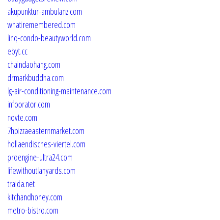
akupunktur-ambulanz.com
whatiremembered.com
linq-condo-beautyworld.com
ebyt.cc
chaindaohang.com
drmarkbuddha.com
lg-air-conditioning-maintenance.com
infoorator.com
novte.com
7hpizzaeasternmarket.com
hollaendisches-viertel.com
proengine-ultra24.com
lifewithoutlanyards.com
traida.net
kitchandhoney.com
metro-bistro.com