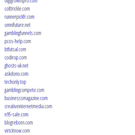
digigrowthpro.com
colttrickle.com
runnerpickfr.com
omnifuture.net
gamblingfunnels.com
pcos-help.com
btfutsal.com
codirop.com
ghosts-uk.net
askdono.com
techonly.top
gamblingcompete.com
businesssmagazine.com
creativeinternetmedia.com
n95-sale.com
blogreborn.com
virtcitnow.com