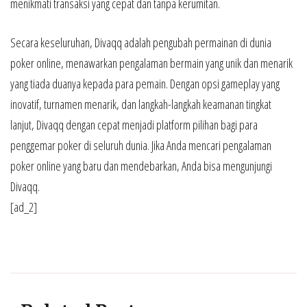
menikmati transaksi yang cepat dan tanpa kerumitan.
Secara keseluruhan, Divaqq adalah pengubah permainan di dunia
poker online, menawarkan pengalaman bermain yang unik dan menarik
yang tiada duanya kepada para pemain. Dengan opsi gameplay yang
inovatif, turnamen menarik, dan langkah-langkah keamanan tingkat
lanjut, Divaqq dengan cepat menjadi platform pilihan bagi para
penggemar poker di seluruh dunia. Jika Anda mencari pengalaman
poker online yang baru dan mendebarkan, Anda bisa mengunjungi
Divaqq.
[ad_2]