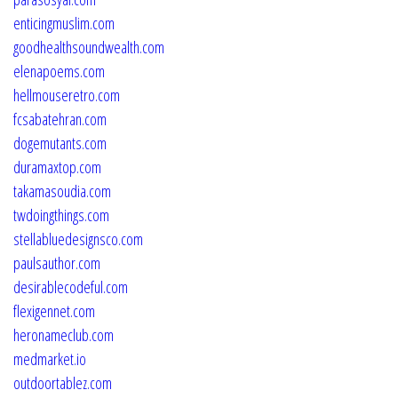
enticingmuslim.com
goodhealthsoundwealth.com
elenapoems.com
hellmouseretro.com
fcsabatehran.com
dogemutants.com
duramaxtop.com
takamasoudia.com
twdoingthings.com
stellabluedesignsco.com
paulsauthor.com
desirablecodeful.com
flexigennet.com
heronameclub.com
medmarket.io
outdoortablez.com