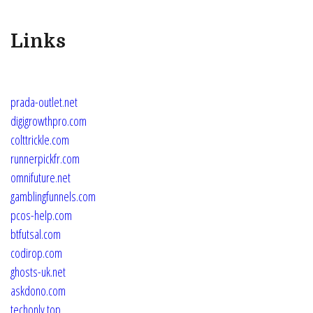
Links
prada-outlet.net
digigrowthpro.com
colttrickle.com
runnerpickfr.com
omnifuture.net
gamblingfunnels.com
pcos-help.com
btfutsal.com
codirop.com
ghosts-uk.net
askdono.com
techonly.top