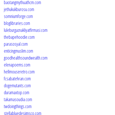
baotangmythuathcm.com
jethukukburosu.com
somniumforge.com
bloglibraries.com
luleburgaznakliyatfirmasi.com
thebapehoodie.com
parasosyal.com
enticingmuslim.com
goodhealthsoundwealth.com
elenapoems.com
hellmouseretro.com
fcsabatehran.com
dogemutants.com
duramaxtop.com
takamasoudia.com
twdoingthings.com
stellabluedesignsco.com