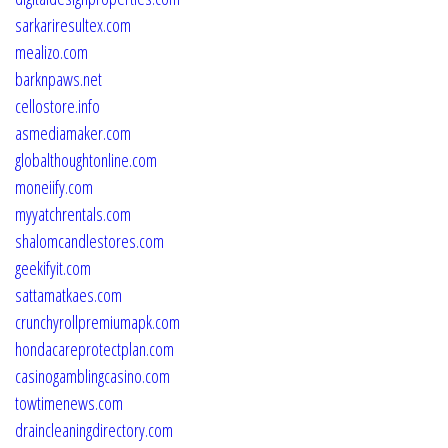
sarkariresultex.com
mealizo.com
barknpaws.net
cellostore.info
asmediamaker.com
globalthoughtonline.com
moneiify.com
myyatchrentals.com
shalomcandlestores.com
geekifyit.com
sattamatkaes.com
crunchyrollpremiumapk.com
hondacareprotectplan.com
casinogamblingcasino.com
towtimenews.com
draincleaningdirectory.com