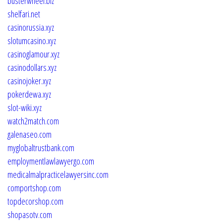
busterwheel.biz
shelfari.net
casinorussia.xyz
slotumcasino.xyz
casinoglamour.xyz
casinodollars.xyz
casinojoker.xyz
pokerdewa.xyz
slot-wiki.xyz
watch2match.com
galenaseo.com
myglobaltrustbank.com
employmentlawlawyergo.com
medicalmalpracticelawyersinc.com
comportshop.com
topdecorshop.com
shopasotv.com