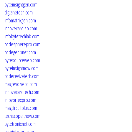
byteinsightgen.com
digizinetech.com
infomatrixgen.com
innovexarolab.com
infobytetechlab.com
codespherepro.com
codegenixnet.com
bytesourceweb.com
byteinsightnow.com
coderevivetech.com
magrevolveco.com
innovexarotech.com
infovortexpro.com
magcircuitplus.com
techscopeitnow.com
bytetronixnet.com
bytejetxpert.com