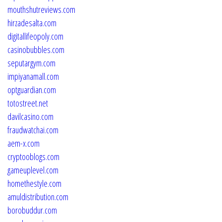
mouthshutreviews.com
hirzadesalta.com
digitallifeopoly.com
casinobubbles.com
seputargym.com
impiyanamall.com
optguardian.com
totostreet.net
davilcasino.com
fraudwatchai.com
aem-x.com
cryptooblogs.com
gameuplevel.com
homethestyle.com
amuldistribution.com
borobuddur.com