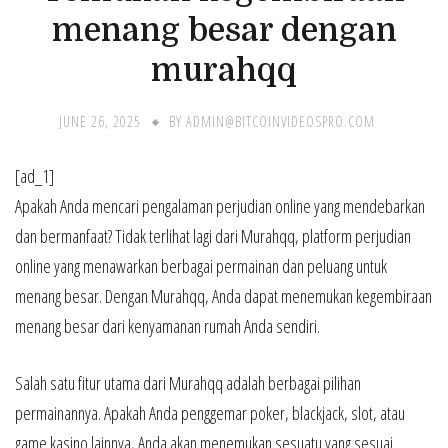
menang besar dengan
murahqq
JUNE 26, 2025
BY
ADMIN@BITCOINVIDEOSPRO.COM
[ad_1]
Apakah Anda mencari pengalaman perjudian online yang mendebarkan
dan bermanfaat? Tidak terlihat lagi dari Murahqq, platform perjudian
online yang menawarkan berbagai permainan dan peluang untuk
menang besar. Dengan Murahqq, Anda dapat menemukan kegembiraan
menang besar dari kenyamanan rumah Anda sendiri.
Salah satu fitur utama dari Murahqq adalah berbagai pilihan
permainannya. Apakah Anda penggemar poker, blackjack, slot, atau
game kasino lainnya, Anda akan menemukan sesuatu yang sesuai