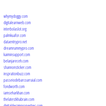
whymydoggy.com
digitalearnweb.com
interbolaslot.org
palmkuafor.com
dataentrypro.net
dreamrummypro.com
kaiminsupport.com
belanjareceh.com
shannonsticker.com
insprationbuzz.com
passeiodebarcoarraial.com
fondworth.com
iamseharkhan.com
thelatestkhabrain.com
digitaldesignproperties.com