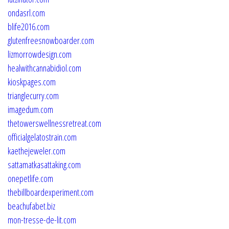
ondasrl.com
blife2016.com
glutenfreesnowboarder.com
lizmorrowdesign.com
healwithcannabidiol.com
kioskpages.com
trianglecurry.com
imagedum.com
thetowerswellnessretreat.com
officialgelatostrain.com
kaethejeweler.com
sattamatkasattaking.com
onepetlife.com
thebillboardexperiment.com
beachufabet.biz
mon-tresse-de-lit.com