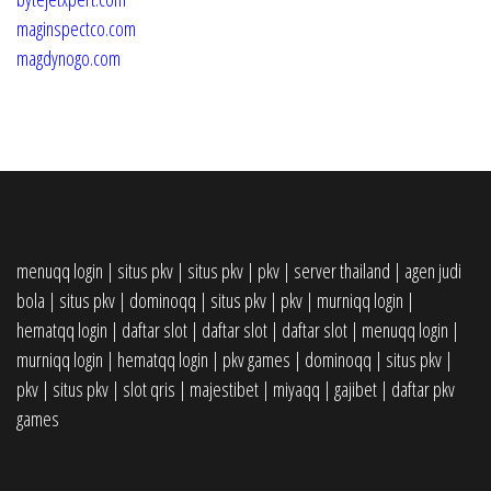
maginspectco.com
magdynogo.com
menuqq login
|
situs pkv
|
situs pkv
|
pkv
|
server thailand
|
agen judi
bola
|
situs pkv
|
dominoqq
|
situs pkv
|
pkv
|
murniqq login
|
hematqq login
|
daftar slot
|
daftar slot
|
daftar slot
|
menuqq login
|
murniqq login
|
hematqq login
|
pkv games
|
dominoqq
|
situs pkv
|
pkv
|
situs pkv
|
slot qris
|
majestibet
|
miyaqq
|
gajibet
|
daftar pkv
games