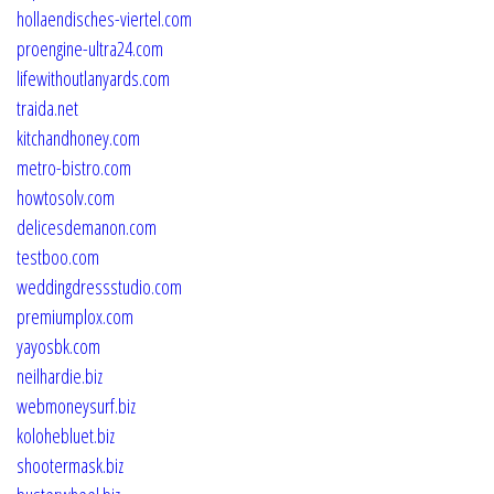
hollaendisches-viertel.com
proengine-ultra24.com
lifewithoutlanyards.com
traida.net
kitchandhoney.com
metro-bistro.com
howtosolv.com
delicesdemanon.com
testboo.com
weddingdressstudio.com
premiumplox.com
yayosbk.com
neilhardie.biz
webmoneysurf.biz
kolohebluet.biz
shootermask.biz