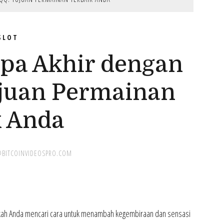
SLOT
pa Akhir dengan
ujuan Permainan
k Anda
BITCOINVIDEOSPRO.COM
pakah Anda mencari cara untuk menambah kegembiraan dan sensasi