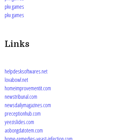
pkv games
pkv games
Links
helpdesksoftwares.net
lovabowl.net
homeimprovementit.com
newstribunal.com
newsdailymagazines.com
preceptionhub.com
yeezislides.com
aobongdatotem.com
home-remedies-yeast-infection.com