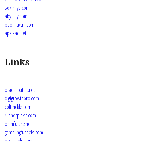
sokmilya.com
abyluny.com
boomjavtrk.com
apklead.net
Links
prada-outlet.net
digigrowthpro.com
colttrickle.com
runnerpickfr.com
omnifuture.net
gamblingfunnels.com
pcos-help.com