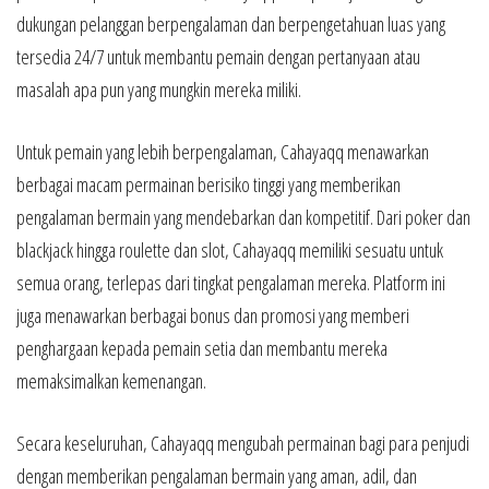
dukungan pelanggan berpengalaman dan berpengetahuan luas yang
tersedia 24/7 untuk membantu pemain dengan pertanyaan atau
masalah apa pun yang mungkin mereka miliki.
Untuk pemain yang lebih berpengalaman, Cahayaqq menawarkan
berbagai macam permainan berisiko tinggi yang memberikan
pengalaman bermain yang mendebarkan dan kompetitif. Dari poker dan
blackjack hingga roulette dan slot, Cahayaqq memiliki sesuatu untuk
semua orang, terlepas dari tingkat pengalaman mereka. Platform ini
juga menawarkan berbagai bonus dan promosi yang memberi
penghargaan kepada pemain setia dan membantu mereka
memaksimalkan kemenangan.
Secara keseluruhan, Cahayaqq mengubah permainan bagi para penjudi
dengan memberikan pengalaman bermain yang aman, adil, dan