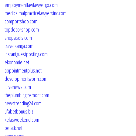
employmentlawlawyergo.com
medicalmalpracticelawyersinc.com
comportshop.com
topdecorshop.com
shopasotv.com
travelsanga.com
instantguestposting.com
ekonomie.net
appointmentplus.net
developmentworm.com
itlivenews.com
theplumbingfremont.com
newstrending24.com
ufabetbonus.biz
kelasweekend.com
betatk.net
aandly.com