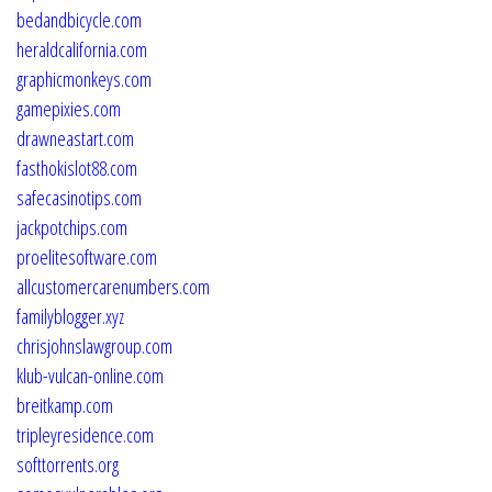
bedandbicycle.com
heraldcalifornia.com
graphicmonkeys.com
gamepixies.com
drawneastart.com
fasthokislot88.com
safecasinotips.com
jackpotchips.com
proelitesoftware.com
allcustomercarenumbers.com
familyblogger.xyz
chrisjohnslawgroup.com
klub-vulcan-online.com
breitkamp.com
tripleyresidence.com
softtorrents.org