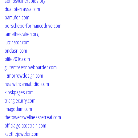
somosvulnerables.org
duatloterrassa.com
pamufon.com
porscheperformancedrive.com
tamethekraken.org
lutzinator.com
ondasrl.com
blife2016.com
glutenfreesnowboarder.com
lizmorrowdesign.com
healwithcannabidiol.com
kioskpages.com
trianglecurry.com
imagedum.com
thetowerswellnessretreat.com
officialgelatostrain.com
kaethejeweler.com