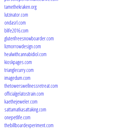
tamethekraken.org
lutzinator.com
ondasrl.com
blife2016.com
glutenfreesnowboarder.com
lizmorrowdesign.com
healwithcannabidiol.com
kioskpages.com
trianglecurry.com
imagedum.com
thetowerswellnessretreat.com
officialgelatostrain.com
kaethejeweler.com
sattamatkasattaking.com
onepetlife.com
thebillboardexperiment.com