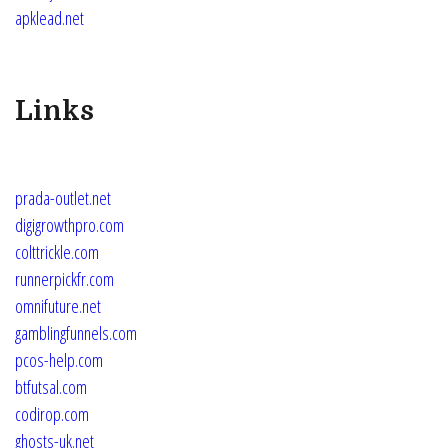
apklead.net
Links
prada-outlet.net
digigrowthpro.com
colttrickle.com
runnerpickfr.com
omnifuture.net
gamblingfunnels.com
pcos-help.com
btfutsal.com
codirop.com
ghosts-uk.net