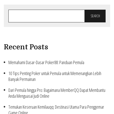
SEARCH
Recent Posts
Memahami Dasar-Dasar Poker88: Panduan Pemula
10 Tips Penting Poker untuk Pemula untuk Memenangkan Lebih
Banyak Permainan
Dari Pemula hingga Pro: Bagaimana MemberQQ Dapat Membantu
Anda Menguasai Judi Online
Temukan Keseruan Kemilauqq: Destinasi Utama Para Penggemar
Game Online