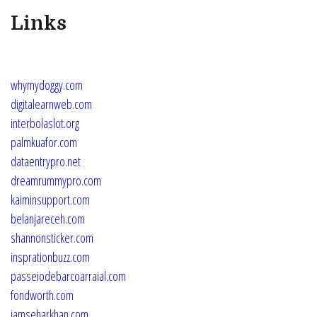
Links
whymydoggy.com
digitalearnweb.com
interbolaslot.org
palmkuafor.com
dataentrypro.net
dreamrummypro.com
kaiminsupport.com
belanjareceh.com
shannonsticker.com
insprationbuzz.com
passeiodebarcoarraial.com
fondworth.com
iamseharkhan.com