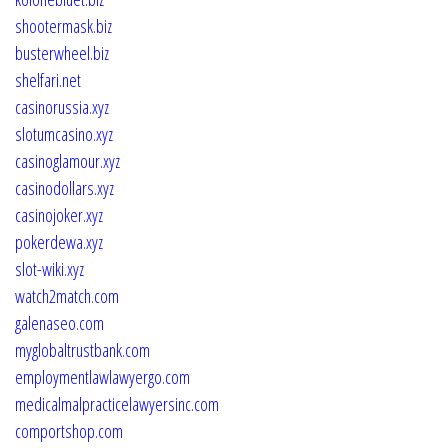
shootermask.biz
busterwheel.biz
shelfari.net
casinorussia.xyz
slotumcasino.xyz
casinoglamour.xyz
casinodollars.xyz
casinojoker.xyz
pokerdewa.xyz
slot-wiki.xyz
watch2match.com
galenaseo.com
myglobaltrustbank.com
employmentlawlawyergo.com
medicalmalpracticelawyersinc.com
comportshop.com