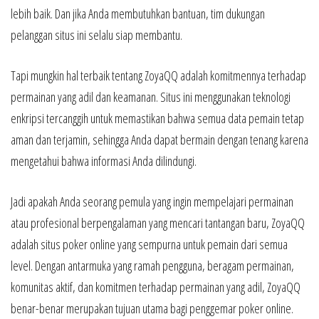
lebih baik. Dan jika Anda membutuhkan bantuan, tim dukungan
pelanggan situs ini selalu siap membantu.
Tapi mungkin hal terbaik tentang ZoyaQQ adalah komitmennya terhadap
permainan yang adil dan keamanan. Situs ini menggunakan teknologi
enkripsi tercanggih untuk memastikan bahwa semua data pemain tetap
aman dan terjamin, sehingga Anda dapat bermain dengan tenang karena
mengetahui bahwa informasi Anda dilindungi.
Jadi apakah Anda seorang pemula yang ingin mempelajari permainan
atau profesional berpengalaman yang mencari tantangan baru, ZoyaQQ
adalah situs poker online yang sempurna untuk pemain dari semua
level. Dengan antarmuka yang ramah pengguna, beragam permainan,
komunitas aktif, dan komitmen terhadap permainan yang adil, ZoyaQQ
benar-benar merupakan tujuan utama bagi penggemar poker online.