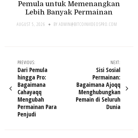
Pemula untuk Memenangkan
Lebih Banyak Permainan
AUGUST 5, 2026
BY
ADMIN@BITCOINVIDEOSPRO.COM
Post
PREVIOUS:
NEXT:
Dari Pemula
Sisi Sosial
navigation
hingga Pro:
Permainan:
Bagaimana
Bagaimana Ajoqq
Cahayaqq
Menghubungkan
Mengubah
Pemain di Seluruh
Permainan Para
Dunia
Penjudi