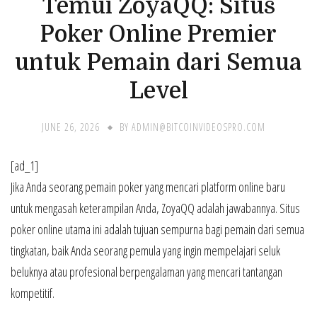
Temui ZoyaQQ: Situs
Poker Online Premier
untuk Pemain dari Semua
Level
JUNE 26, 2026
BY
ADMIN@BITCOINVIDEOSPRO.COM
[ad_1]
Jika Anda seorang pemain poker yang mencari platform online baru
untuk mengasah keterampilan Anda, ZoyaQQ adalah jawabannya. Situs
poker online utama ini adalah tujuan sempurna bagi pemain dari semua
tingkatan, baik Anda seorang pemula yang ingin mempelajari seluk
beluknya atau profesional berpengalaman yang mencari tantangan
kompetitif.