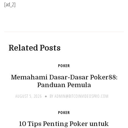
[ad_2]
Related Posts
POKER
Memahami Dasar-Dasar Poker88:
Panduan Pemula
AUGUST 5, 2026
BY
ADMIN@BITCOINVIDEOSPRO.COM
POKER
10 Tips Penting Poker untuk