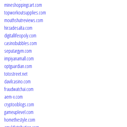
mineshoppingcart.com
topworkoutsupplies.com
mouthshutreviews.com
hirzadesalta.com
digitallifeopoly.com
casinobubbles.com
seputargym.com
impiyanamall.com
optguardian.com
totostreet.net
davilcasino.com
fraudwatchai.com
aem-x.com
cryptooblogs.com
gameuplevel.com
homethestyle.com