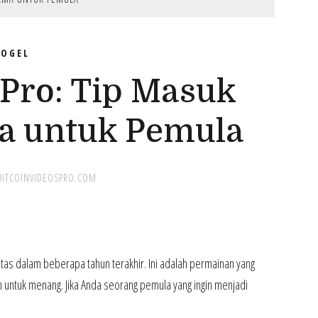
TOGEL
Pro: Tip Masuk
 untuk Pemula
ITCOINVIDEOSPRO.COM
as dalam beberapa tahun terakhir. Ini adalah permainan yang
untuk menang. Jika Anda seorang pemula yang ingin menjadi