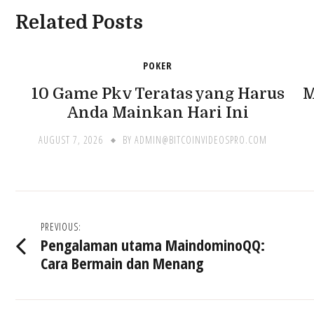
Related Posts
POKER
10 Game Pkv Teratas yang Harus
M
Anda Mainkan Hari Ini
AUGUST 7, 2026
BY
ADMIN@BITCOINVIDEOSPRO.COM
Post
PREVIOUS:
Pengalaman utama MaindominoQQ:
navigation
Cara Bermain dan Menang