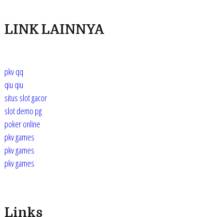
LINK LAINNYA
pkv qq
qiu qiu
situs slot gacor
slot demo pg
poker online
pkv games
pkv games
pkv games
Links