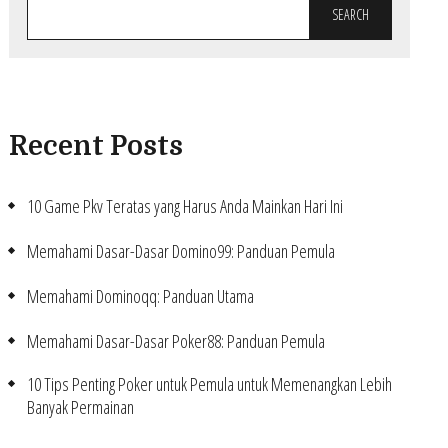
SEARCH
Recent Posts
10 Game Pkv Teratas yang Harus Anda Mainkan Hari Ini
Memahami Dasar-Dasar Domino99: Panduan Pemula
Memahami Dominoqq: Panduan Utama
Memahami Dasar-Dasar Poker88: Panduan Pemula
10 Tips Penting Poker untuk Pemula untuk Memenangkan Lebih
Banyak Permainan