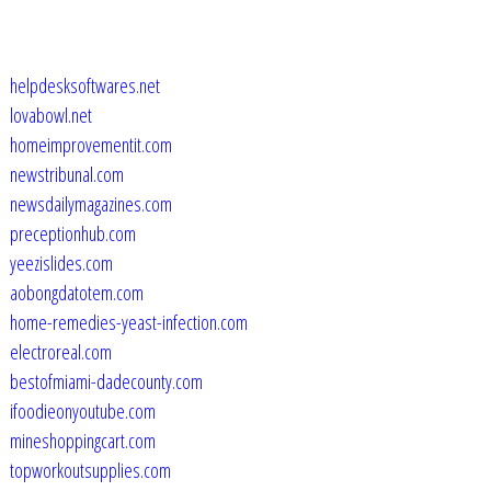
helpdesksoftwares.net
lovabowl.net
homeimprovementit.com
newstribunal.com
newsdailymagazines.com
preceptionhub.com
yeezislides.com
aobongdatotem.com
home-remedies-yeast-infection.com
electroreal.com
bestofmiami-dadecounty.com
ifoodieonyoutube.com
mineshoppingcart.com
topworkoutsupplies.com