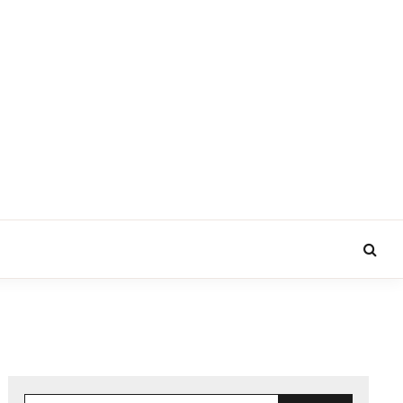
amin dan bonus melimpah.
TUS PKV
TERPERCAYA