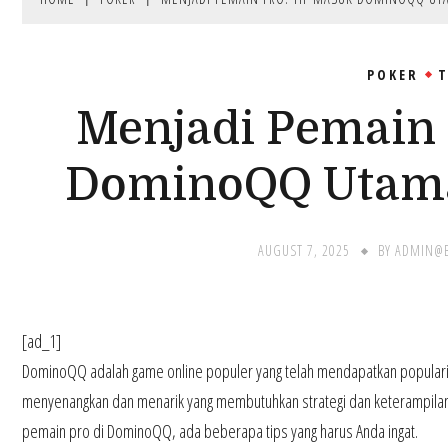
POKER
Menjadi Pemain 
DominoQQ Utama
AUGUST 7, 2025
BY
ADMIN@B
[ad_1]
DominoQQ adalah game online populer yang telah mendapatkan popularit
menyenangkan dan menarik yang membutuhkan strategi dan keterampilan 
pemain pro di DominoQQ, ada beberapa tips yang harus Anda ingat.