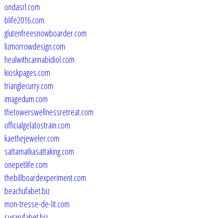
ondasrl.com
blife2016.com
glutenfreesnowboarder.com
lizmorrowdesign.com
healwithcannabidiol.com
kioskpages.com
trianglecurry.com
imagedum.com
thetowerswellnessretreat.com
officialgelatostrain.com
kaethejeweler.com
sattamatkasattaking.com
onepetlife.com
thebillboardexperiment.com
beachufabet.biz
mon-tresse-de-lit.com
sugarufabet.biz